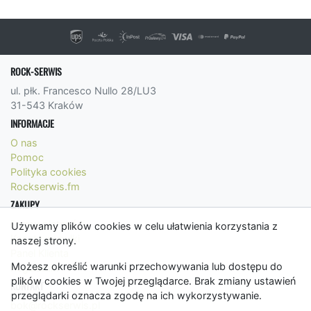
ROCK-SERWIS
ul. płk. Francesco Nullo 28/LU3
31-543 Kraków
INFORMACJE
O nas
Pomoc
Polityka cookies
Rockserwis.fm
ZAKUPY
Formy płatności
Używamy plików cookies w celu ułatwienia korzystania z
Koszty wysyłki
naszej strony.
Panel Klienta
Możesz określić warunki przechowywania lub dostępu do
Regulamin
plików cookies w Twojej przeglądarce. Brak zmiany ustawień
KONTAKT
przeglądarki oznacza zgodę na ich wykorzystywanie.
bok@rockserwis.pl