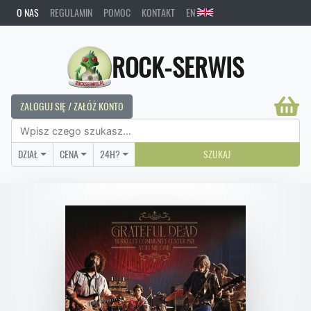
O NAS
REGULAMIN
POMOC
KONTAKT
EN
ROCK-SERWIS
ZALOGUJ SIĘ / ZAŁÓŻ KONTO
DZIAŁ
CENA
24H?
SZUKAJ