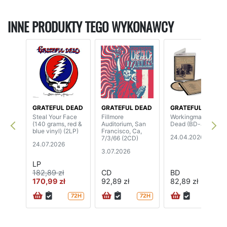
INNE PRODUKTY TEGO WYKONAWCY
GRATEFUL DEAD
GRATEFUL DEAD
GRATEFUL DEAD
Steal Your Face
Fillmore
Workingman's
(140 grams, red &
Auditorium, San
Dead (BD-audio)
blue vinyl) (2LP)
Francisco, Ca,
24.04.2026
7/3/66 (2CD)
24.07.2026
3.07.2026
LP
182,89 zł
CD
BD
170,99 zł
92,89 zł
82,89 zł
72H
72H
72H