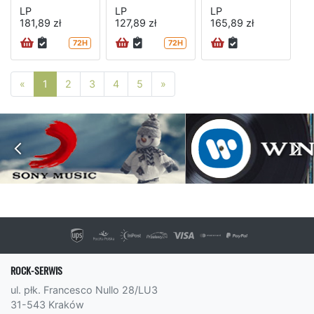
LP
LP
LP
181,89 zł
127,89 zł
165,89 zł
72H
72H
Poprzednia strona
Następna strona
«
1
2
3
4
5
»
ROCK-SERWIS
ul. płk. Francesco Nullo 28/LU3
31-543 Kraków