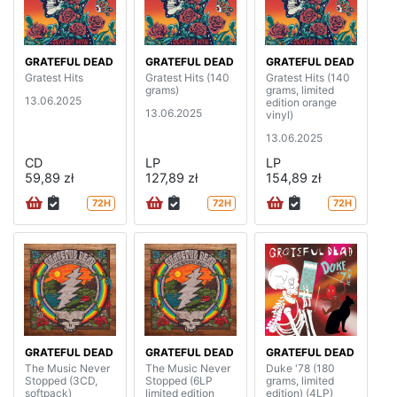
GRATEFUL DEAD
GRATEFUL DEAD
GRATEFUL DEAD
Gratest Hits
Gratest Hits (140
Gratest Hits (140
grams)
grams, limited
13.06.2025
edition orange
13.06.2025
vinyl)
13.06.2025
CD
LP
LP
59,89 zł
127,89 zł
154,89 zł
72H
72H
72H
GRATEFUL DEAD
GRATEFUL DEAD
GRATEFUL DEAD
The Music Never
The Music Never
Duke '78 (180
Stopped (3CD,
Stopped (6LP
grams, limited
softpack)
limited edition
edition) (4LP)