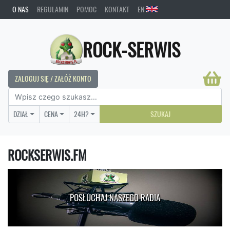
O NAS
REGULAMIN
POMOC
KONTAKT
EN
ROCK-SERWIS
ZALOGUJ SIĘ / ZAŁÓŻ KONTO
DZIAŁ
CENA
24H?
SZUKAJ
ROCKSERWIS.FM
POSŁUCHAJ NASZEGO RADIA