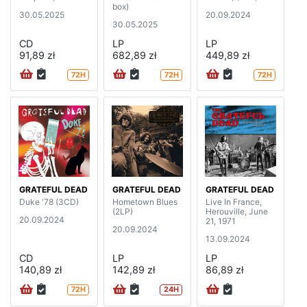
box)
30.05.2025
20.09.2024
30.05.2025
CD
LP
LP
91,89 zł
682,89 zł
449,89 zł
72H
72H
72H
GRATEFUL DEAD
GRATEFUL DEAD
GRATEFUL DEAD
Duke '78 (3CD)
Hometown Blues
Live In France,
(2LP)
Herouville, June
20.09.2024
21, 1971
20.09.2024
13.09.2024
CD
LP
LP
140,89 zł
142,89 zł
86,89 zł
72H
24H