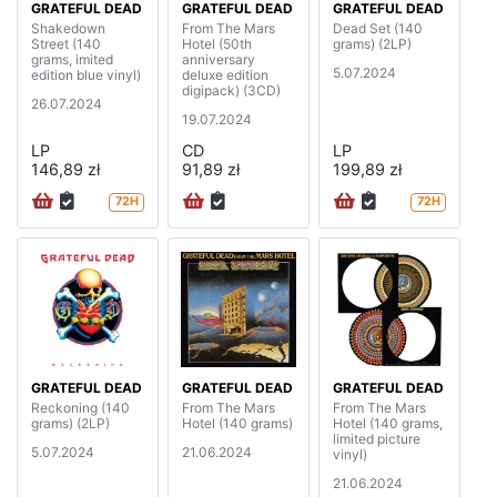
GRATEFUL DEAD
GRATEFUL DEAD
GRATEFUL DEAD
Shakedown
From The Mars
Dead Set (140
Street (140
Hotel (50th
grams) (2LP)
grams, imited
anniversary
5.07.2024
edition blue vinyl)
deluxe edition
digipack) (3CD)
26.07.2024
19.07.2024
LP
CD
LP
146,89 zł
91,89 zł
199,89 zł
72H
72H
GRATEFUL DEAD
GRATEFUL DEAD
GRATEFUL DEAD
Reckoning (140
From The Mars
From The Mars
grams) (2LP)
Hotel (140 grams)
Hotel (140 grams,
limited picture
5.07.2024
21.06.2024
vinyl)
21.06.2024