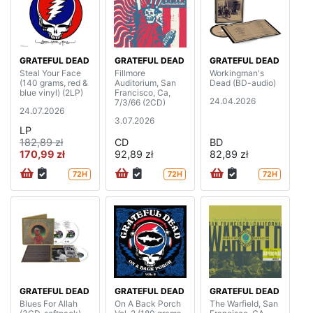
GRATEFUL DEAD
GRATEFUL DEAD
GRATEFUL DEAD
Steal Your Face
Fillmore
Workingman's
(140 grams, red &
Auditorium, San
Dead (BD-audio)
blue vinyl) (2LP)
Francisco, Ca,
24.04.2026
7/3/66 (2CD)
24.07.2026
3.07.2026
LP
182,89 zł
CD
BD
170,99 zł
92,89 zł
82,89 zł
72H
72H
72H
GRATEFUL DEAD
GRATEFUL DEAD
GRATEFUL DEAD
Blues For Allah
On A Back Porch
The Warfield, San