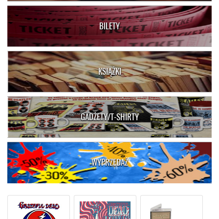
BILETY
KSIĄŻKI
GADŻETY/T-SHIRTY
WYPRZEDAŻ