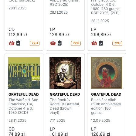
(3CD, softpack)
Vol. 2 (180 grams,
Francisco, CA,
RSD 2025)
October 4 & 6,
28.11.2025
1980 (180 grams,
28.11.2025
RSD 2025) (2LP)
28.11.2025
CD
LP
LP
112,89 zł
128,89 zł
296,89 zł
72H
72H
72H
GRATEFUL DEAD
GRATEFUL DEAD
GRATEFUL DEAD
The Warfield, San
The Rock ‘N’
Blues For Allah
Francisco, CA,
Roots Of Grateful
(50th anniversary
October 4 & 6,
Dead (brown
edition, 180
1980 (2CD)
vinyl)
grams)
28.11.2025
7.11.2025
12.09.2025
CD
LP
LP
74,89 zł
101,89 zł
128,89 zł