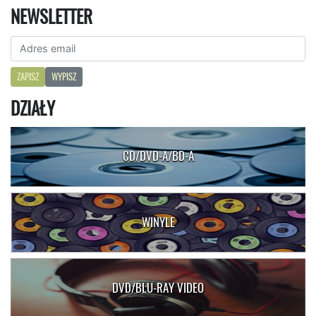
NEWSLETTER
ZAPISZ
WYPISZ
DZIAŁY
CD/DVD-A/BD-A
WINYLE
DVD/BLU-RAY VIDEO