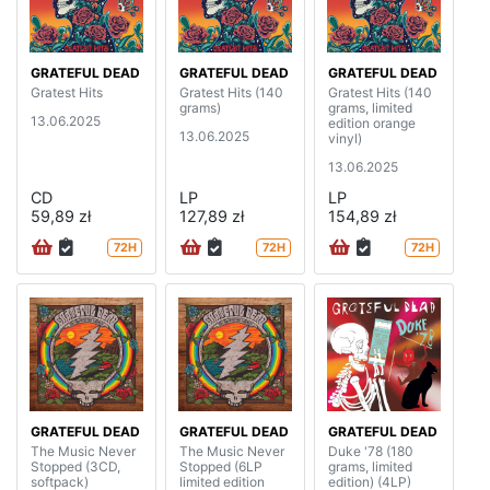
GRATEFUL DEAD
GRATEFUL DEAD
GRATEFUL DEAD
Gratest Hits
Gratest Hits (140
Gratest Hits (140
grams)
grams, limited
13.06.2025
edition orange
13.06.2025
vinyl)
13.06.2025
CD
LP
LP
59,89 zł
127,89 zł
154,89 zł
72H
72H
72H
GRATEFUL DEAD
GRATEFUL DEAD
GRATEFUL DEAD
The Music Never
The Music Never
Duke '78 (180
Stopped (3CD,
Stopped (6LP
grams, limited
softpack)
limited edition
edition) (4LP)