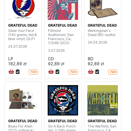
GRATEFUL DEAD
GRATEFUL DEAD
GRATEFUL DEAD
Steal Your Face
Fillmore
Workingman's
(140 grams, red &
Auditorium, San
Dead (BD-audio)
blue vinyl) (2LP)
Francisco, Ca,
24.04.2026
7/3/66 (2CD)
24.07.2026
3.07.2026
LP
CD
BD
182,89 zł
92,89 zł
82,89 zł
72H
72H
72H
GRATEFUL DEAD
GRATEFUL DEAD
GRATEFUL DEAD
Blues For Allah
On A Back Porch
The Warfield, San
(3CD, softpack)
Vol. 2 (180 grams,
Francisco, CA,