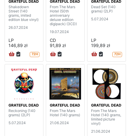
GRATEFUL DEAD
GRATEFUL DEAD
GRATEFUL DEAD
Shakedown
From The Mars
Dead Set (140
Street (140
Hotel (50th
grams) (2LP)
grams, imited
anniversary
5.07.2024
edition blue vinyl)
deluxe edition
digipack) (3CD)
26.07.2024
19.07.2024
LP
CD
LP
146,89 zł
91,89 zł
199,89 zł
72H
72H
GRATEFUL DEAD
GRATEFUL DEAD
GRATEFUL DEAD
Reckoning (140
From The Mars
From The Mars
grams) (2LP)
Hotel (140 grams)
Hotel (140 grams,
limited picture
5.07.2024
21.06.2024
vinyl)
21.06.2024