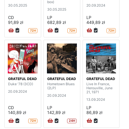
box)
30.05.2025
20.09.2024
30.05.2025
CD
LP
LP
91,89 zł
682,89 zł
449,89 zł
72H
72H
72H
GRATEFUL DEAD
GRATEFUL DEAD
GRATEFUL DEAD
Duke '78 (3CD)
Hometown Blues
Live In France,
(2LP)
Herouville, June
20.09.2024
21, 1971
20.09.2024
13.09.2024
CD
LP
LP
140,89 zł
142,89 zł
86,89 zł
72H
24H