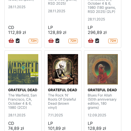
RSD 2025)
October 4 & 6,
28.11.2025
1980 (180 grams,
28.11.2025
RSD 2025) (2LP)
28.11.2025
CD
LP
LP
112,89 zł
128,89 zł
296,89 zł
72H
72H
72H
GRATEFUL DEAD
GRATEFUL DEAD
GRATEFUL DEAD
The Warfield, San
The Rock ‘N’
Blues For Allah
Francisco, CA,
Roots Of Grateful
(50th anniversary
October 4 & 6,
Dead (brown
edition, 180
1980 (2CD)
vinyl)
grams)
28.11.2025
7.11.2025
12.09.2025
CD
LP
LP
74,89 zł
101,89 zł
128,89 zł