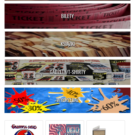
BILETY
KSIĄŻKI
GADŻETY/T-SHIRTY
WYPRZEDAŻ