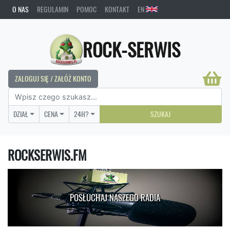
O NAS
REGULAMIN
POMOC
KONTAKT
EN
ROCK-SERWIS
ZALOGUJ SIĘ / ZAŁÓŻ KONTO
DZIAŁ
CENA
24H?
SZUKAJ
ROCKSERWIS.FM
POSŁUCHAJ NASZEGO RADIA