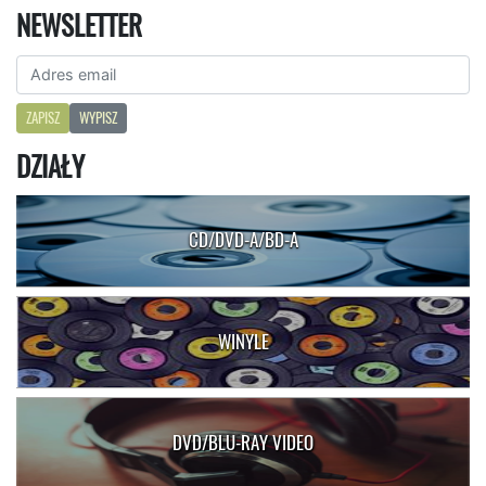
NEWSLETTER
ZAPISZ
WYPISZ
DZIAŁY
CD/DVD-A/BD-A
WINYLE
DVD/BLU-RAY VIDEO