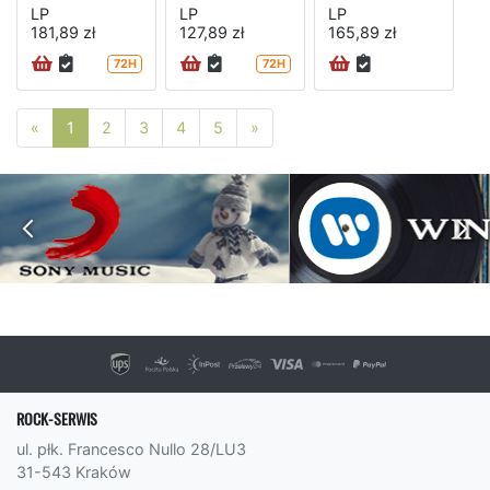
LP
LP
LP
181,89 zł
127,89 zł
165,89 zł
72H
72H
Poprzednia strona
Następna strona
«
1
2
3
4
5
»
ROCK-SERWIS
ul. płk. Francesco Nullo 28/LU3
31-543 Kraków