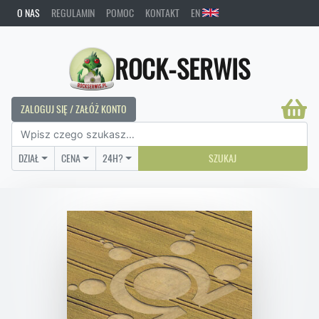
O NAS
REGULAMIN
POMOC
KONTAKT
EN
ROCK-SERWIS
ZALOGUJ SIĘ / ZAŁÓŻ KONTO
DZIAŁ
CENA
24H?
SZUKAJ