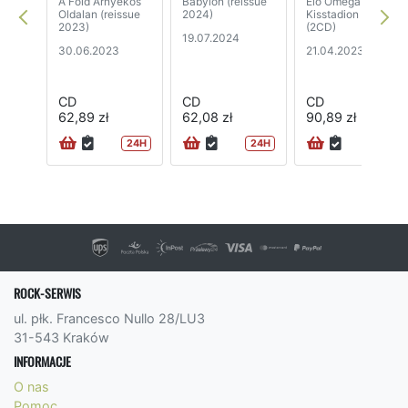
A Fold Arnyekos
Babylon (reissue
Elo Omega -
Oldalan (reissue
2024)
Kisstadion ‘77
2023)
(2CD)
19.07.2024
30.06.2023
21.04.2023
CD
CD
CD
62,89 zł
62,08 zł
90,89 zł
24H
24H
24H
ROCK-SERWIS
ul. płk. Francesco Nullo 28/LU3
31-543 Kraków
INFORMACJE
O nas
Pomoc