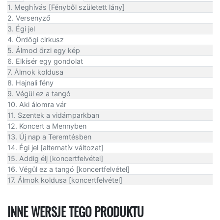
1. Meghívás [Fényből született lány]
2. Versenyző
3. Égi jel
4. Ördögi cirkusz
5. Álmod őrzi egy kép
6. Elkísér egy gondolat
7. Álmok koldusa
8. Hajnali fény
9. Végül ez a tangó
10. Aki álomra vár
11. Szentek a vidámparkban
12. Koncert a Mennyben
13. Új nap a Teremtésben
14. Égi jel [alternatív változat]
15. Addig élj [koncertfelvétel]
16. Végül ez a tangó [koncertfelvétel]
17. Álmok koldusa [koncertfelvétel]
INNE WERSJE TEGO PRODUKTU