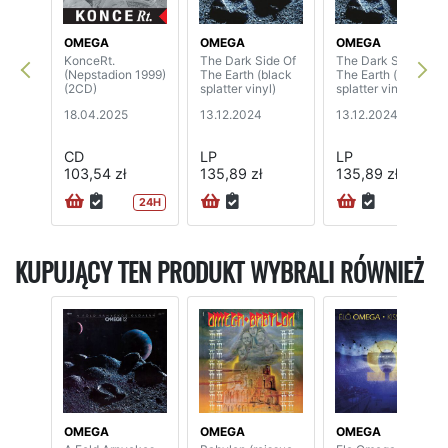
OMEGA
OMEGA
OMEGA
KonceRt.
The Dark Side Of
The Dark Side Of
(Nepstadion 1999)
The Earth (black
The Earth (blue
(2CD)
splatter vinyl)
splatter vinyl)
18.04.2025
13.12.2024
13.12.2024
CD
LP
LP
103,54 zł
135,89 zł
135,89 zł
24H
KUPUJĄCY TEN PRODUKT WYBRALI RÓWNIEŻ
OMEGA
OMEGA
OMEGA