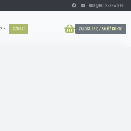
BOK@ROCKSERWIS.PL
?
SZUKAJ
ZALOGUJ SIĘ / ZAŁÓŻ KONTO