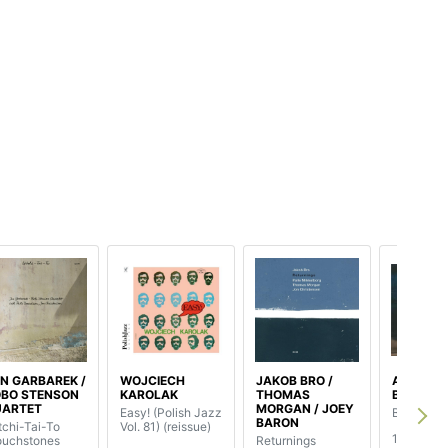
N GARBAREK /
WOJCIECH
JAKOB BRO /
ANOUAR
BO STENSON
KAROLAK
THOMAS
BRAHEM
UARTET
MORGAN / JOEY
Easy! (Polish Jazz
Blue Maq
BARON
tchi-Tai-To
Vol. 81) (reissue)
13.10.201
ouchstones
Returnings