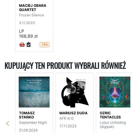
MACIEJ OBARA
QUARTET
Frozen Silence
3.11.2023
LP
168,89 zł
72H
KUPUJĄCY TEN PRODUKT WYBRALI RÓWNIEŻ
TOMASZ
MARIUSZ DUDA
OZRIC
STAŃKO
TENTACLES
AFR AI D
September Night
Lotus Unfolding
17.11.2023
(digipak)
21.06.2024