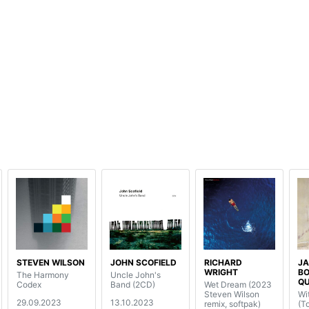
STEVEN WILSON
JOHN SCOFIELD
RICHARD
JA
WRIGHT
BO
The Harmony
Uncle John's
Q
Codex
Band (2CD)
Wet Dream (2023
Steven Wilson
Wi
29.09.2023
13.10.2023
remix, softpak)
(T