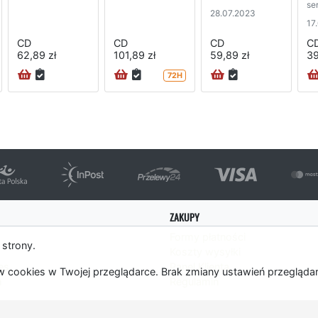
ser
28.07.2023
17
CD
CD
CD
C
62,89 zł
101,89 zł
59,89 zł
39
72H
ZAKUPY
Formy płatności
 strony.
Koszty wysyłki
es
Panel Klienta
 cookies w Twojej przeglądarce. Brak zmiany ustawień przegląda
m
Regulamin