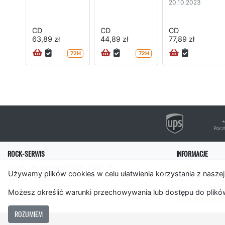
20.10.2023
CD
CD
CD
63,89 zł
44,89 zł
77,89 zł
72H
72H
ROCK-SERWIS
INFORMACJE
ul. płk. Francesco Nullo 28/LU3
O nas
Używamy plików cookies w celu ułatwienia korzystania z naszej
31-543 Kraków
Pomoc
Polityka cooki
Możesz określić warunki przechowywania lub dostępu do plików
Rockserwis.f
ROZUMIEM