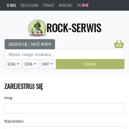
O NAS
REGULAMIN
POMOC
KONTAKT
EN
ROCK-SERWIS
ZALOGUJ SIĘ / ZAŁÓŻ KONTO
DZIAŁ
CENA
24H?
SZUKAJ
ZAREJESTRUJ SIĘ
Imię
Nazwisko