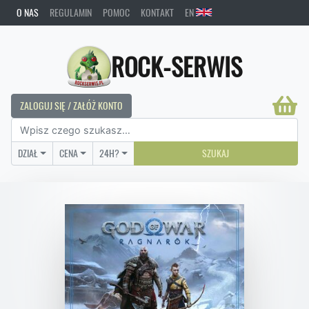
O NAS
REGULAMIN
POMOC
KONTAKT
EN
ROCK-SERWIS
ZALOGUJ SIĘ / ZAŁÓŻ KONTO
DZIAŁ
CENA
24H?
SZUKAJ