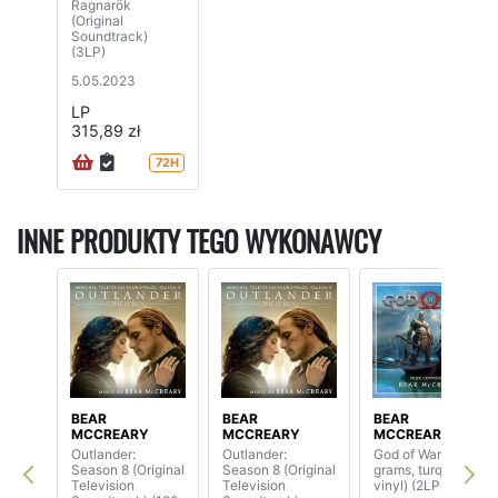
Ragnarök
(Original
Soundtrack)
(3LP)
5.05.2023
LP
315,89 zł
72H
INNE PRODUKTY TEGO WYKONAWCY
BEAR
BEAR
BEAR
MCCREARY
MCCREARY
MCCREARY
Outlander:
Outlander:
God of War (180
Season 8 (Original
Season 8 (Original
grams, turquoise
Television
Television
vinyl) (2LP)