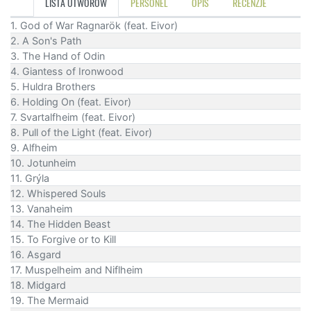
LISTA UTWORÓW
PERSONEL
OPIS
RECENZJE
1. God of War Ragnarök (feat. Eivor)
2. A Son's Path
3. The Hand of Odin
4. Giantess of Ironwood
5. Huldra Brothers
6. Holding On (feat. Eivor)
7. Svartalfheim (feat. Eivor)
8. Pull of the Light (feat. Eivor)
9. Alfheim
10. Jotunheim
11. Grýla
12. Whispered Souls
13. Vanaheim
14. The Hidden Beast
15. To Forgive or to Kill
16. Asgard
17. Muspelheim and Niflheim
18. Midgard
19. The Mermaid