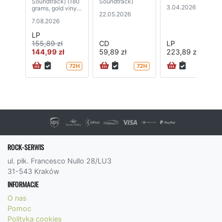
Soundtrack) (180
Soundtrack)
3.04.2026
grams, gold vinyl)
22.05.2026
(2LP)
7.08.2026
LP
155,89 zł
CD
LP
144,99 zł
59,89 zł
223,89 zł
72H
72H
ROCK-SERWIS
ul. płk. Francesco Nullo 28/LU3
31-543 Kraków
INFORMACJE
O nas
Pomoc
Polityka cookies