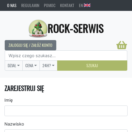
O NAS
REGULAMIN
POMOC
KONTAKT
EN
ROCK-SERWIS
ZALOGUJ SIĘ / ZAŁÓŻ KONTO
DZIAŁ
CENA
24H?
SZUKAJ
ZAREJESTRUJ SIĘ
Imię
Nazwisko