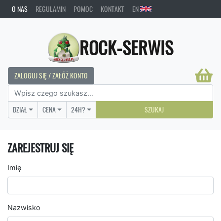
O NAS
REGULAMIN
POMOC
KONTAKT
EN
ROCK-SERWIS
ZALOGUJ SIĘ / ZAŁÓŻ KONTO
DZIAŁ
CENA
24H?
SZUKAJ
ZAREJESTRUJ SIĘ
Imię
Nazwisko