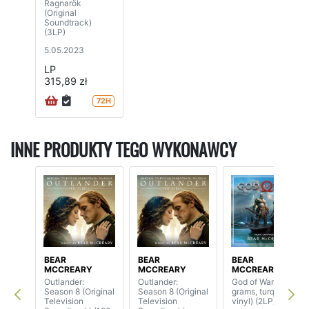
Ragnarök
(Original
Soundtrack)
(3LP)
5.05.2023
LP
315,89 zł
72H
INNE PRODUKTY TEGO WYKONAWCY
BEAR
BEAR
BEAR
MCCREARY
MCCREARY
MCCREARY
Outlander:
Outlander:
God of War (180
Season 8 (Original
Season 8 (Original
grams, turquoise
Television
Television
vinyl) (2LP)