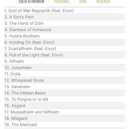
LISTA UTWORÓW
PERSONEL
OPIS
RECENZJE
1. God of War Ragnarök (feat. Eivor)
2. A Son's Path
3. The Hand of Odin
4. Giantess of Ironwood
5. Huldra Brothers
6. Holding On (feat. Eivor)
7. Svartalfheim (feat. Eivor)
8. Pull of the Light (feat. Eivor)
9. Alfheim
10. Jotunheim
11. Grýla
12. Whispered Souls
13. Vanaheim
14. The Hidden Beast
15. To Forgive or to Kill
16. Asgard
17. Muspelheim and Niflheim
18. Midgard
19. The Mermaid