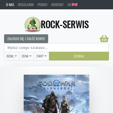
O NAS
REGULAMIN
POMOC
KONTAKT
EN
ROCK-SERWIS
ZALOGUJ SIĘ / ZAŁÓŻ KONTO
DZIAŁ
CENA
24H?
SZUKAJ