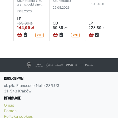
Soundtrack) (180
Soundtrack)
3.04.2026
grams, gold vinyl)
22.05.2026
(2LP)
7.08.2026
LP
155,89 zł
CD
LP
144,99 zł
59,89 zł
223,89 zł
72H
72H
ROCK-SERWIS
ul. płk. Francesco Nullo 28/LU3
31-543 Kraków
INFORMACJE
O nas
Pomoc
Polityka cookies