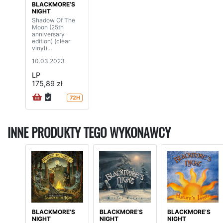
BLACKMORE’S
NIGHT
Shadow Of The
Moon (25th
anniversary
edition) (clear
vinyl)
(2LP+7”SP+DVD)
10.03.2023
LP
175,89 zł
72H
INNE PRODUKTY TEGO WYKONAWCY
BLACKMORE’S
BLACKMORE’S
BLACKMORE’S
NIGHT
NIGHT
NIGHT