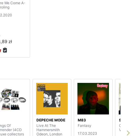
re We Come A-
roling
12.2020
P
,89 zł
2
DEPECHE MODE
M83
SUZANNE
ngs Of
Live At The
Fantasy
Close Up 
rrender (4CD
Hammersmith
Vol. 1
17.03.2023
luxe collectors
Odeon, London