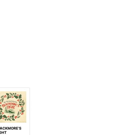
ACKMORE’S
GHT