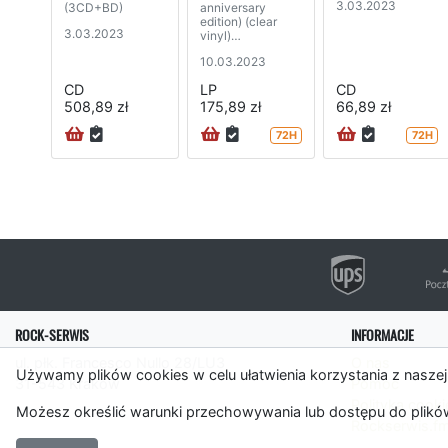
3.03.2023
(3CD+BD)
anniversary
edition) (clear
3.03.2023
vinyl)
(2LP+7”SP+DVD)
10.03.2023
CD
LP
CD
508,89 zł
175,89 zł
66,89 zł
72H
72H
ROCK-SERWIS
INFORMACJE
ul. płk. Francesco Nullo 28/LU3
O nas
Używamy plików cookies w celu ułatwienia korzystania z naszej
31-543 Kraków
Pomoc
Polityka cooki
Możesz określić warunki przechowywania lub dostępu do plików
Rockserwis.f