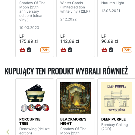
Shadow Of The
Winter Carols
Nature’s Light
Moon (25th
(limited edition
12.03.2021
anniversary
white vinyl) (2LP)
edition) (clear
2.12.2022
vinyl)
(2LP+7”SP+DVD)
10.03.2023
LP
LP
LP
175,89 zł
142,89 zł
96,89 zł
72H
72H
KUPUJĄCY TEN PRODUKT WYBRALI RÓWNIEŻ
PORCUPINE
BLACKMORE’S
DEEP PURPLE
TREE
NIGHT
Bombay Calling
Deadwing (deluxe
Shadow Of The
(2CD)
edition)
Moon (25th