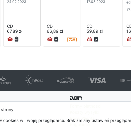
24.02.2023
17.03.2023
edi
17
CD
CD
CD
C
67,89 zł
66,89 zł
59,89 zł
16
72H
ZAKUPY
Formy płatności
 strony.
Koszty wysyłki
es
Panel Klienta
 cookies w Twojej przeglądarce. Brak zmiany ustawień przegląda
m
Regulamin