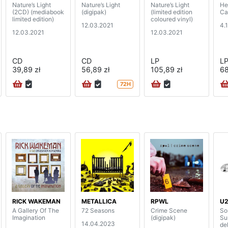
Nature’s Light
Nature’s Light
Nature’s Light
He
(2CD) (mediabook
(digipak)
(limited edition
Ca
limited edition)
coloured vinyl)
12.03.2021
4.
12.03.2021
12.03.2021
CD
CD
LP
L
39,89 zł
56,89 zł
105,89 zł
68
72H
RICK WAKEMAN
METALLICA
RPWL
U
A Gallery Of The
72 Seasons
Crime Scene
So
Imagination
(digipak)
Su
14.04.2023
de