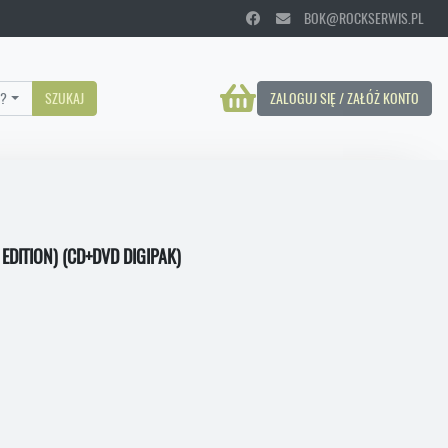
BOK@ROCKSERWIS.PL
?
SZUKAJ
ZALOGUJ SIĘ / ZAŁÓŻ KONTO
DITION) (CD+DVD DIGIPAK)