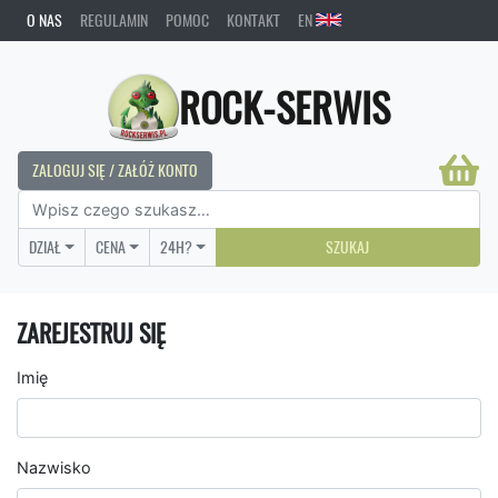
O NAS
REGULAMIN
POMOC
KONTAKT
EN
ROCK-SERWIS
ZALOGUJ SIĘ / ZAŁÓŻ KONTO
DZIAŁ
CENA
24H?
SZUKAJ
ZAREJESTRUJ SIĘ
Imię
Nazwisko