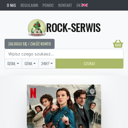
O NAS
REGULAMIN
POMOC
KONTAKT
EN
ROCK-SERWIS
ZALOGUJ SIĘ / ZAŁÓŻ KONTO
DZIAŁ
CENA
24H?
SZUKAJ