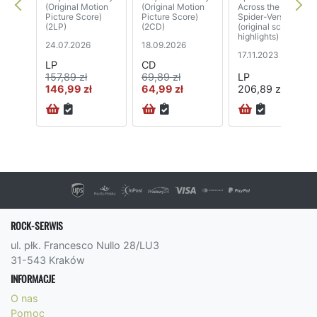
(Original Motion
(Original Motion
Across the
Picture Score)
Picture Score)
Spider-Verse
(2LP)
(2CD)
(original score,
highlights) (2LP)
24.07.2026
18.09.2026
17.11.2023
LP
CD
157,89 zł
69,89 zł
LP
146,99 zł
64,99 zł
206,89 zł
72H
ROCK-SERWIS
ul. płk. Francesco Nullo 28/LU3
31-543 Kraków
INFORMACJE
O nas
Pomoc