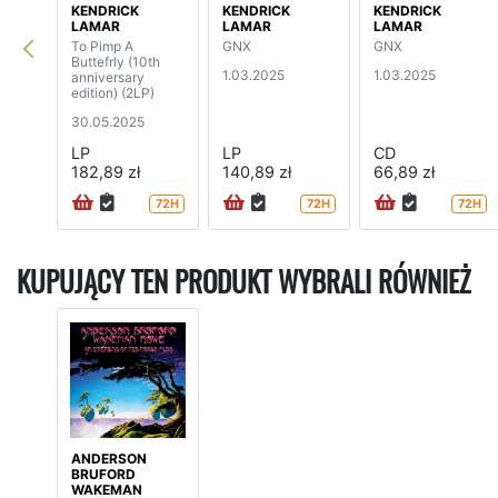
KENDRICK
KENDRICK
KENDRICK
LAMAR
LAMAR
LAMAR
To Pimp A
GNX
GNX
Buttefrly (10th
1.03.2025
1.03.2025
anniversary
edition) (2LP)
30.05.2025
LP
LP
CD
182,89 zł
140,89 zł
66,89 zł
72H
72H
72H
KUPUJĄCY TEN PRODUKT WYBRALI RÓWNIEŻ
ANDERSON
BRUFORD
WAKEMAN