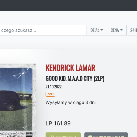
DZIAŁ
CENA
24H
KENDRICK LAMAR
GOOD KID, M.A.A.D CITY (2LP)
21.10.2022
72H
Wysyłamy w ciągu 3 dni
LP 161.89