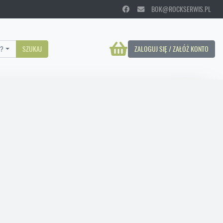
BOK@ROCKSERWIS.PL
?
SZUKAJ
ZALOGUJ SIĘ / ZAŁÓŻ KONTO