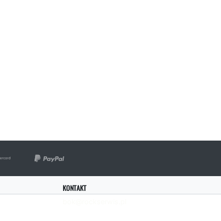
KONTAKT
bok@rockserwis.pl