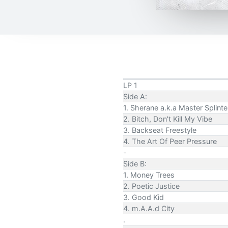
LP 1
Side A:
1. Sherane a.k.a Master Splint
2. Bitch, Don't Kill My Vibe
3. Backseat Freestyle
4. The Art Of Peer Pressure
-
Side B:
1. Money Trees
2. Poetic Justice
3. Good Kid
4. m.A.A.d City
.