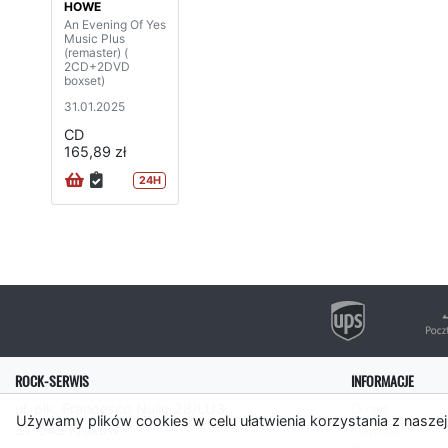
HOWE
An Evening Of Yes
Music Plus
(remaster) (
2CD+2DVD
boxset)
31.01.2025
CD
165,89 zł
24H
ROCK-SERWIS
INFORMACJE
ul. płk. Francesco Nullo 28/LU3
O nas
Używamy plików cookies w celu ułatwienia korzystania z naszej
31-543 Kraków
Pomoc