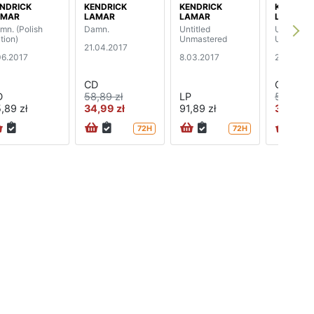
NDRICK
KENDRICK
KENDRICK
KENDRIC
AMAR
LAMAR
LAMAR
LAMAR
mn. (Polish
Damn.
Untitled
Untitled
tion)
Unmastered
Unmaster
21.04.2017
06.2017
8.03.2017
25.03.20
CD
CD
D
58,89 zł
LP
58,89 zł
,89 zł
34,99 zł
91,89 zł
34,99 z
72H
72H