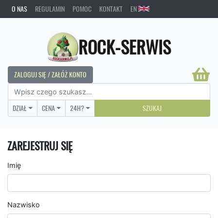
O NAS
REGULAMIN
POMOC
KONTAKT
EN
ROCK-SERWIS
ZALOGUJ SIĘ / ZAŁÓŻ KONTO
DZIAŁ
CENA
24H?
SZUKAJ
ZAREJESTRUJ SIĘ
Imię
Nazwisko