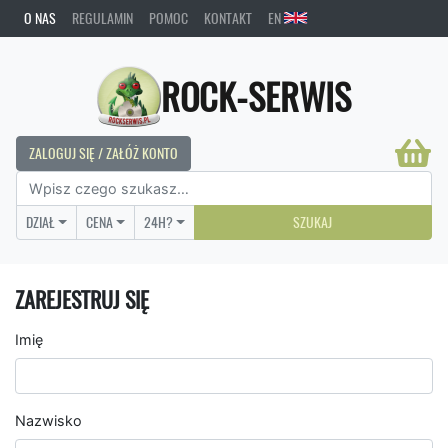
O NAS
REGULAMIN
POMOC
KONTAKT
EN
ROCK-SERWIS
ZALOGUJ SIĘ / ZAŁÓŻ KONTO
DZIAŁ
CENA
24H?
SZUKAJ
ZAREJESTRUJ SIĘ
Imię
Nazwisko