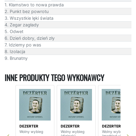
1. Kłamstwo to nowa prawda
2. Punkt bez powrotu
3. Wszystkie lęki świata
4. Zegar zagłady
5. Odwet
6. Dzień dobry, dzień zły
7. Idziemy po was
8. Izolacja
9. Brunatny
INNE PRODUKTY TEGO WYKONAWCY
DEZERTER
DEZERTER
DEZERTER
Wolny wybieg
Wolny wybieg
Wolny wybieg
(digipak)
(marbled vinyl)