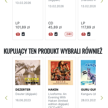
13.02.2026
13.02.2026
13.02.2026
LP
CD
LP
101,89 zł
45,89 zł
117,89 zł
24H
KUPUJĄCY TEN PRODUKT WYBRALI RÓWNIEŻ
DEZERTER
HAKEN
GURU GURU
Deuter (digipak)
Liveforms: An
Kanguru (digipak)
Evening With
16.06.2023
28.03.2025
Haken (limited
edition digipak)
(3CD+BD)