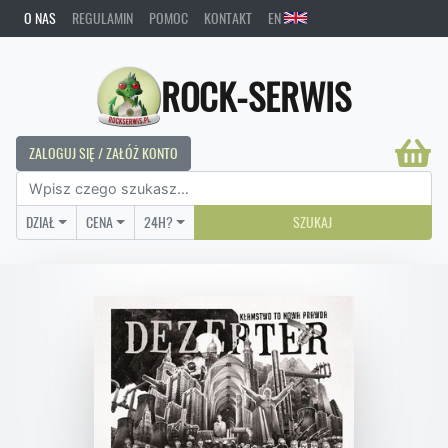
O NAS
REGULAMIN
POMOC
KONTAKT
EN
ROCK-SERWIS
ZALOGUJ SIĘ / ZAŁÓŻ KONTO
DZIAŁ
CENA
24H?
SZUKAJ