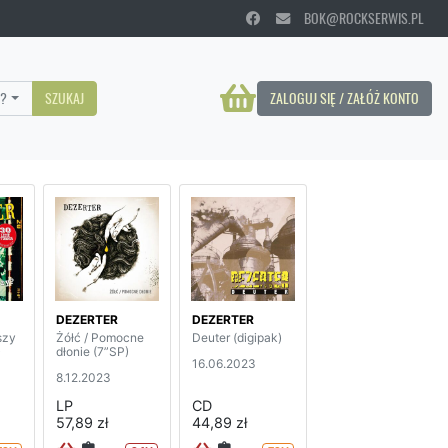
BOK@ROCKSERWIS.PL
?
SZUKAJ
ZALOGUJ SIĘ / ZAŁÓŻ KONTO
DEZERTER
DEZERTER
szy
Żółć / Pomocne
Deuter (digipak)
)
dłonie (7”SP)
16.06.2023
8.12.2023
LP
CD
57,89 zł
44,89 zł