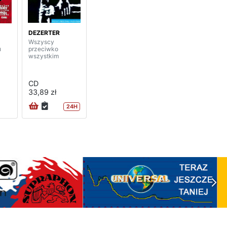
DEZERTER
Wszyscy
u
przeciwko
wszystkim
CD
33,89 zł
24H