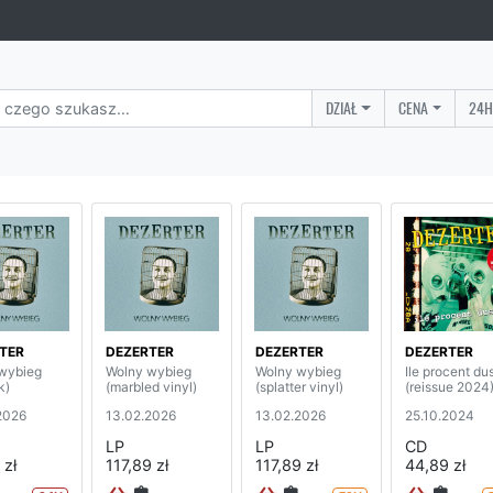
DZIAŁ
CENA
24H
TER
DEZERTER
DEZERTER
DEZERTER
wybieg
Wolny wybieg
Wolny wybieg
Ile procent du
k)
(marbled vinyl)
(splatter vinyl)
(reissue 2024
2026
13.02.2026
13.02.2026
25.10.2024
LP
LP
CD
 zł
117,89 zł
117,89 zł
44,89 zł