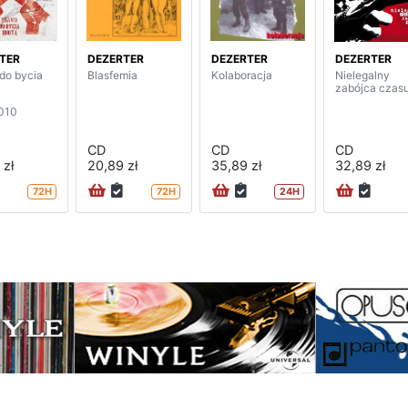
TER
DEZERTER
DEZERTER
DEZERTER
do bycia
Blasfemia
Kolaboracja
Nielegalny
zabójca czas
2010
CD
CD
CD
 zł
20,89 zł
35,89 zł
32,89 zł
72H
72H
24H
na