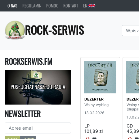
O NAS
REGULAMIN
POMOC
KONTAKT
EN
ROCK-SERWIS
ROCKSERWIS.FM
POSŁUCHAJ NASZEGO RADIA
DEZERTER
DEZER
Wolny wybieg
Wolny 
(digipa
NEWSLETTER
13.02.2026
13.02.
LP
CD
101,89 zł
45,89