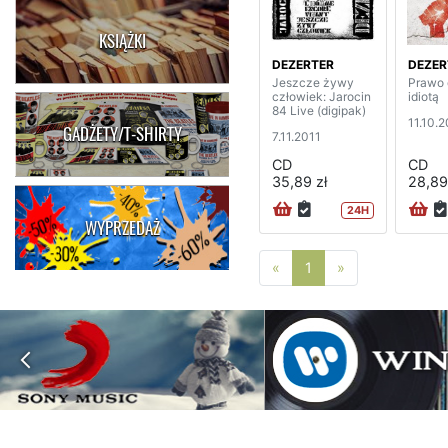
KSIĄŻKI
DEZERTER
DEZER
Jeszcze żywy
Prawo 
człowiek: Jarocin
idiotą
84 Live (digipak)
11.10.
GADŻETY/T-SHIRTY
7.11.2011
CD
CD
35,89 zł
28,89
24H
WYPRZEDAŻ
Poprzednia strona
Następna stro
«
1
»