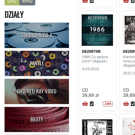
ZAPISZ
WYPISZ
DZIAŁY
CD/DVD-A/BD-A
DEZERTER
DEZER
1986 Co będzie
Kłamst
jutro? (digipak)
nowa 
WINYLE
(digipa
9.09.2022
29.01.
CD
CD
DVD/BLU-RAY VIDEO
39,89 zł
39,89
24H
BILETY