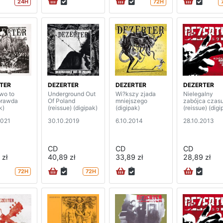
24H
72H
TER
DEZERTER
DEZERTER
DEZERTER
wo to
Underground Out
Wi?kszy zjada
Nielegalny
prawda
Of Poland
mniejszego
zabójca czas
k)
(reissue) (digipak)
(digipak)
(reissue) (digi
2021
30.10.2019
6.10.2014
28.10.2013
CD
CD
CD
 zł
40,89 zł
33,89 zł
28,89 zł
72H
72H