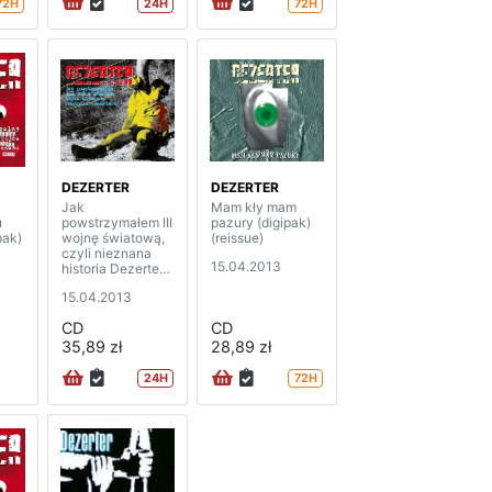
72H
24H
72H
DEZERTER
DEZERTER
Jak
Mam kły mam
u
powstrzymałem III
pazury (digipak)
pak)
wojnę światową,
(reissue)
czyli nieznana
15.04.2013
historia Dezertera
(digipak) (reissue)
15.04.2013
CD
CD
35,89 zł
28,89 zł
24H
72H