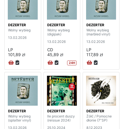
DEZERTER
DEZERTER
DEZERTER
Wolny wybieg
Wolny wybieg
Wolny wybieg
(digipak)
(marbled vinyl)
13.02.2026
13.02.2026
13.02.2026
LP
CD
LP
101,89 zł
45,89 zł
117,89 zł
24H
DEZERTER
DEZERTER
DEZERTER
Wolny wybieg
Ile procent duszy
Żółć / Pomocne
(splatter vinyl)
(reissue 2024)
dłonie (7”SP)
13.02.2026
25.10.2024
8.12.2023