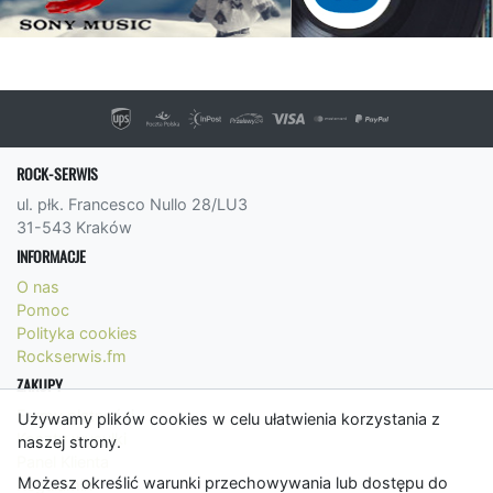
ROCK-SERWIS
ul. płk. Francesco Nullo 28/LU3
31-543 Kraków
INFORMACJE
O nas
Pomoc
Polityka cookies
Rockserwis.fm
ZAKUPY
Formy płatności
Używamy plików cookies w celu ułatwienia korzystania z
Koszty wysyłki
naszej strony.
Panel Klienta
Możesz określić warunki przechowywania lub dostępu do
Regulamin