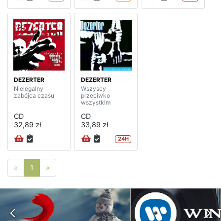
DEZERTER
DEZERTER
Nielegalny
Wszyscy
zabójca czasu
przeciwko
wszystkim
CD
CD
32,89 zł
33,89 zł
24H
Poprzednia strona
Następna strona
«
1
»