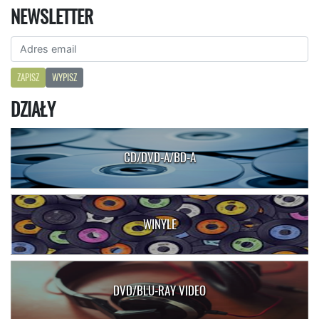
NEWSLETTER
ZAPISZ
WYPISZ
DZIAŁY
CD/DVD-A/BD-A
WINYLE
DVD/BLU-RAY VIDEO