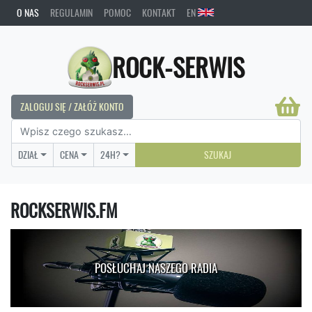
O NAS
REGULAMIN
POMOC
KONTAKT
EN
ROCK-SERWIS
ZALOGUJ SIĘ / ZAŁÓŻ KONTO
DZIAŁ
CENA
24H?
SZUKAJ
ROCKSERWIS.FM
POSŁUCHAJ NASZEGO RADIA