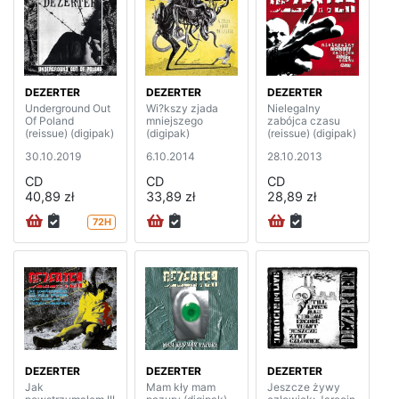
DEZERTER
DEZERTER
DEZERTER
Underground Out
Wi?kszy zjada
Nielegalny
Of Poland
mniejszego
zabójca czasu
(reissue) (digipak)
(digipak)
(reissue) (digipak)
30.10.2019
6.10.2014
28.10.2013
CD
CD
CD
40,89 zł
33,89 zł
28,89 zł
72H
DEZERTER
DEZERTER
DEZERTER
Jak
Mam kły mam
Jeszcze żywy