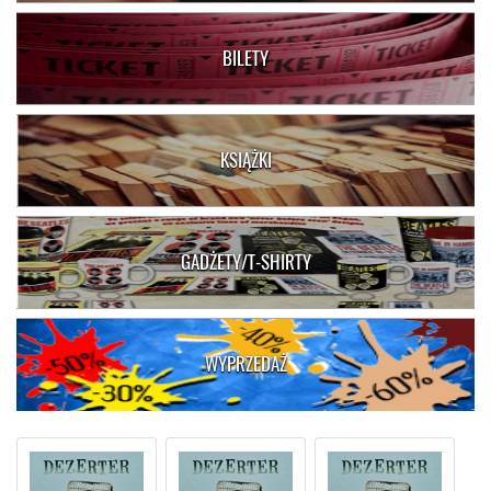
BILETY
KSIĄŻKI
GADŻETY/T-SHIRTY
WYPRZEDAŻ