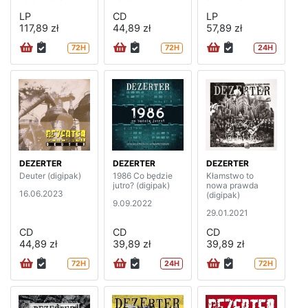
LP
CD
LP
117,89 zł
44,89 zł
57,89 zł
72H
72H
24H
DEZERTER
DEZERTER
DEZERTER
Deuter (digipak)
1986 Co będzie
Kłamstwo to
jutro? (digipak)
nowa prawda
16.06.2023
(digipak)
9.09.2022
29.01.2021
CD
CD
CD
44,89 zł
39,89 zł
39,89 zł
72H
24H
72H