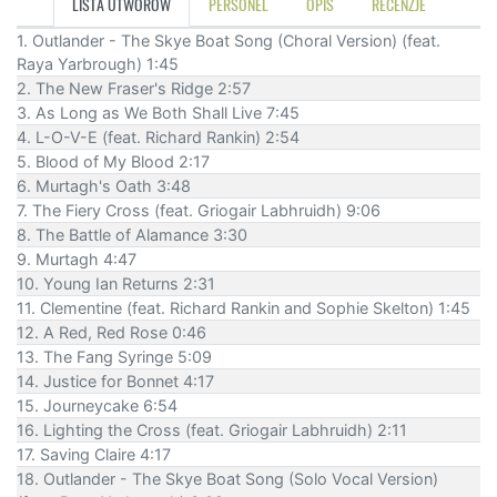
LISTA UTWORÓW
PERSONEL
OPIS
RECENZJE
1. Outlander - The Skye Boat Song (Choral Version) (feat.
Raya Yarbrough) 1:45
2. The New Fraser's Ridge 2:57
3. As Long as We Both Shall Live 7:45
4. L-O-V-E (feat. Richard Rankin) 2:54
5. Blood of My Blood 2:17
6. Murtagh's Oath 3:48
7. The Fiery Cross (feat. Griogair Labhruidh) 9:06
8. The Battle of Alamance 3:30
9. Murtagh 4:47
10. Young Ian Returns 2:31
11. Clementine (feat. Richard Rankin and Sophie Skelton) 1:45
12. A Red, Red Rose 0:46
13. The Fang Syringe 5:09
14. Justice for Bonnet 4:17
15. Journeycake 6:54
16. Lighting the Cross (feat. Griogair Labhruidh) 2:11
17. Saving Claire 4:17
18. Outlander - The Skye Boat Song (Solo Vocal Version)