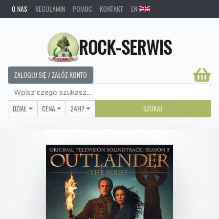
O NAS
REGULAMIN
POMOC
KONTAKT
EN
ROCK-SERWIS
ZALOGUJ SIĘ / ZAŁÓŻ KONTO
DZIAŁ
CENA
24H?
SZUKAJ