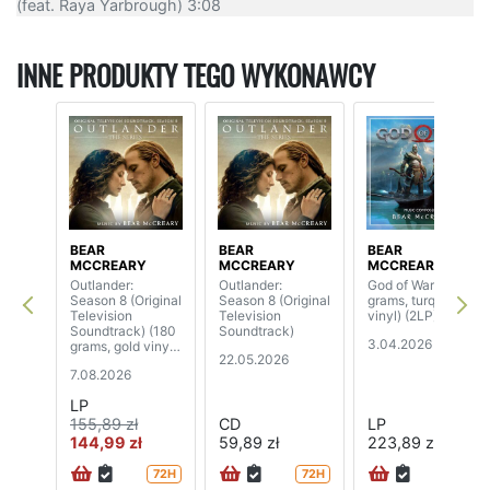
(feat. Raya Yarbrough) 3:08
INNE PRODUKTY TEGO WYKONAWCY
BEAR
BEAR
BEAR
MCCREARY
MCCREARY
MCCREARY
Outlander:
Outlander:
God of War (180
Season 8 (Original
Season 8 (Original
grams, turquoise
Television
Television
vinyl) (2LP)
Soundtrack) (180
Soundtrack)
3.04.2026
grams, gold vinyl)
22.05.2026
(2LP)
7.08.2026
LP
155,89 zł
CD
LP
144,99 zł
59,89 zł
223,89 zł
72H
72H