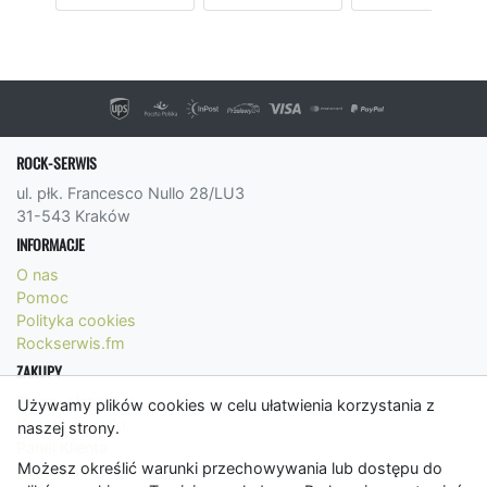
ROCK-SERWIS
ul. płk. Francesco Nullo 28/LU3
31-543 Kraków
INFORMACJE
O nas
Pomoc
Polityka cookies
Rockserwis.fm
ZAKUPY
Formy płatności
Używamy plików cookies w celu ułatwienia korzystania z
Koszty wysyłki
naszej strony.
Panel Klienta
Możesz określić warunki przechowywania lub dostępu do
Regulamin