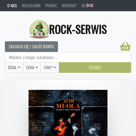
O NAS
REGULAMIN
POMOC
KONTAKT
EN
ROCK-SERWIS
ZALOGUJ SIĘ / ZAŁÓŻ KONTO
DZIAŁ
CENA
24H?
SZUKAJ