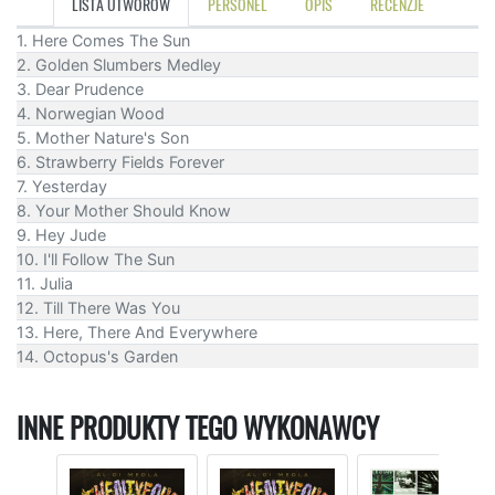
LISTA UTWORÓW
PERSONEL
OPIS
RECENZJE
1. Here Comes The Sun
2. Golden Slumbers Medley
3. Dear Prudence
4. Norwegian Wood
5. Mother Nature's Son
6. Strawberry Fields Forever
7. Yesterday
8. Your Mother Should Know
9. Hey Jude
10. I'll Follow The Sun
11. Julia
12. Till There Was You
13. Here, There And Everywhere
14. Octopus's Garden
INNE PRODUKTY TEGO WYKONAWCY