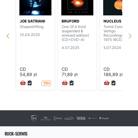
JOE SATRIANI
BRUFORD
NUCLEUS
Shapeshifting
One Of A Kind
Torrid Zone - The
(expanded &
Vertigo
10.04.2020
remixed edition)
Recordings 1970-
(CD+DVD-A)
1975 (6CD)
4.07.2025
5.07.2024
CD
CD
CD
54,89 zł
71,89 zł
186,89 zł
72H
ROCK-SERWIS