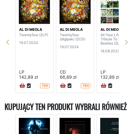
AL DI MEOLA
AL DI MEOLA
AL DI MEOLA
Twentyfour (2LP)
Twentyfour
All Your Life: A
(digipak) (2CD)
Tribute To The
19.07.2024
Beatles (2LP)
19.07.2024
18.08.2023
LP
CD
LP
142,89 zł
66,89 zł
132,89 zł
72H
72H
72H
KUPUJĄCY TEN PRODUKT WYBRALI RÓWNIEŻ