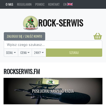
O NAS
REGULAMIN
POMOC
KONTAKT
EN
ROCK-SERWIS
ZALOGUJ SIĘ / ZAŁÓŻ KONTO
DZIAŁ
CENA
24H?
SZUKAJ
ROCKSERWIS.FM
POSŁUCHAJ NASZEGO RADIA