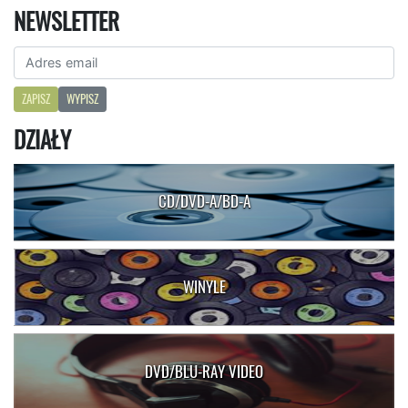
NEWSLETTER
ZAPISZ
WYPISZ
DZIAŁY
CD/DVD-A/BD-A
WINYLE
DVD/BLU-RAY VIDEO