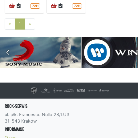
72H
72H
Poprzednia strona
Następna strona
«
1
»
ROCK-SERWIS
ul. płk. Francesco Nullo 28/LU3
31-543 Kraków
INFORMACJE
O nas