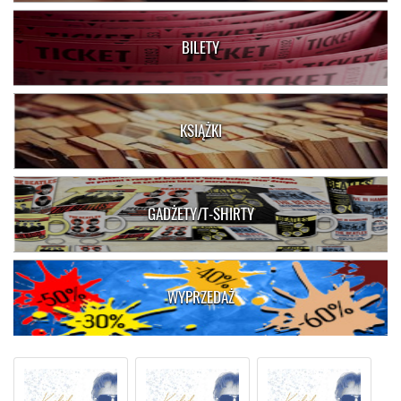
BILETY
KSIĄŻKI
GADŻETY/T-SHIRTY
WYPRZEDAŻ