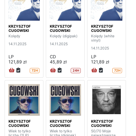
KRZYSZTOF
KRZYSZTOF
KRZYSZTOF
CUGOWSKI
CUGOWSKI
CUGOWSKI
Kolędy
Kolędy (digipak)
Kolędy (white
vinyl)
14.11.2025
14.11.2025
14.11.2025
LP
CD
LP
121,89 zł
45,89 zł
121,89 zł
72H
24H
72H
KRZYSZTOF
KRZYSZTOF
KRZYSZTOF
CUGOWSKI
CUGOWSKI
CUGOWSKI
Wiek to tylko
Wiek to tylko
50/70 Moje
liczba (2LP)
liczba (digipak)
najważniejsze