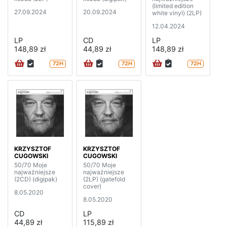
(limited edition
27.09.2024
20.09.2024
white vinyl) (2LP)
12.04.2024
LP
CD
LP
148,89 zł
44,89 zł
148,89 zł
72H
72H
72H
KRZYSZTOF
KRZYSZTOF
CUGOWSKI
CUGOWSKI
50/70 Moje
50/70 Moje
najważniejsze
najważniejsze
(2CD) (digipak)
(2LP) (gatefold
cover)
8.05.2020
8.05.2020
CD
LP
44,89 zł
115,89 zł