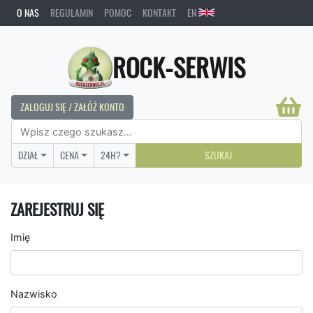
O NAS
REGULAMIN
POMOC
KONTAKT
EN
ROCK-SERWIS
ZALOGUJ SIĘ / ZAŁÓŻ KONTO
DZIAŁ
CENA
24H?
SZUKAJ
ZAREJESTRUJ SIĘ
Imię
Nazwisko