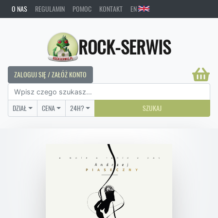
O NAS
REGULAMIN
POMOC
KONTAKT
EN
ROCK-SERWIS
ZALOGUJ SIĘ / ZAŁÓŻ KONTO
DZIAŁ
CENA
24H?
SZUKAJ