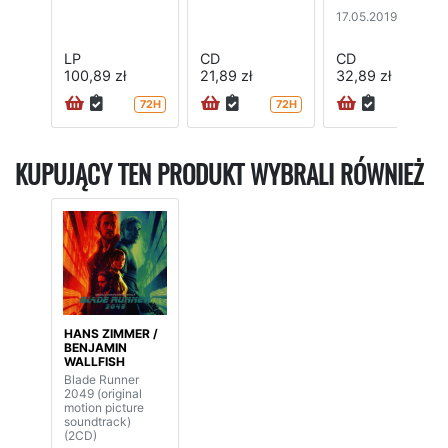
17.05.2019
LP
CD
CD
100,89 zł
21,89 zł
32,89 zł
72H
72H
KUPUJĄCY TEN PRODUKT WYBRALI RÓWNIEŻ
HANS ZIMMER /
BENJAMIN
WALLFISH
Blade Runner
2049 (original
motion picture
soundtrack)
(2CD)