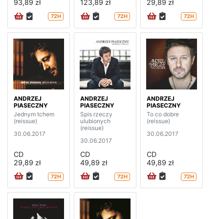
93,89 zł
123,89 zł
29,89 zł
72H
72H
72H
ANDRZEJ
ANDRZEJ
ANDRZEJ
PIASECZNY
PIASECZNY
PIASECZNY
Jednym tchem
Spis rzeczy
To co dobre
(reissue)
ulubionych
(reissue)
(reissue)
30.06.2017
30.06.2017
30.06.2017
CD
CD
CD
29,89 zł
49,89 zł
49,89 zł
72H
72H
72H