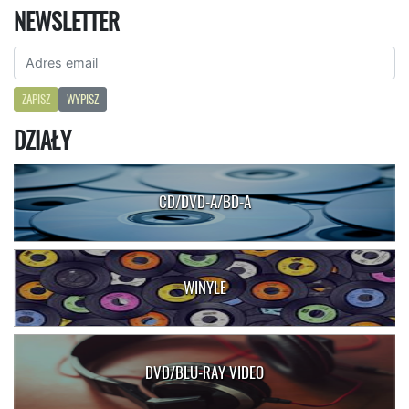
NEWSLETTER
ZAPISZ
WYPISZ
DZIAŁY
CD/DVD-A/BD-A
WINYLE
DVD/BLU-RAY VIDEO