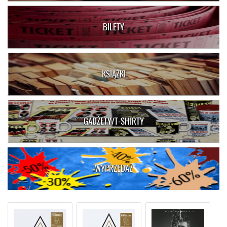
BILETY
KSIĄŻKI
GADŻETY/T-SHIRTY
WYPRZEDAŻ