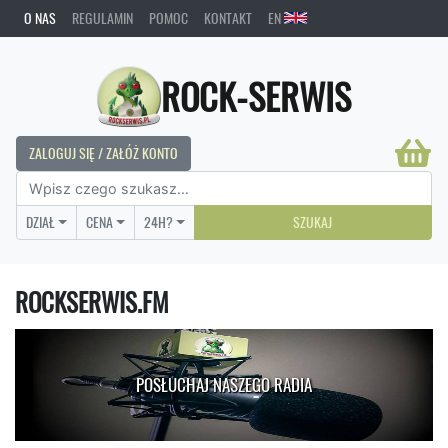
O NAS
REGULAMIN
POMOC
KONTAKT
EN
ROCK-SERWIS
ZALOGUJ SIĘ / ZAŁÓŻ KONTO
DZIAŁ
CENA
24H?
SZUKAJ
ROCKSERWIS.FM
POSŁUCHAJ NASZEGO RADIA