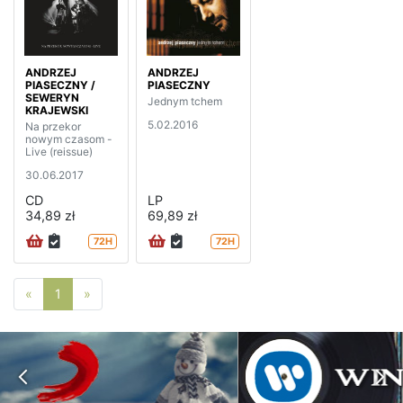
ANDRZEJ
ANDRZEJ
PIASECZNY /
PIASECZNY
SEWERYN
Jednym tchem
KRAJEWSKI
5.02.2016
Na przekor
nowym czasom -
Live (reissue)
30.06.2017
CD
LP
34,89 zł
69,89 zł
72H
72H
Poprzednia strona
Następna strona
«
1
»