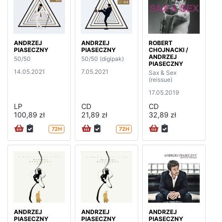
ANDRZEJ
ANDRZEJ
ROBERT
PIASECZNY
PIASECZNY
CHOJNACKI /
ANDRZEJ
50/50
50/50 (digipak)
PIASECZNY
14.05.2021
7.05.2021
Sax & Sex
(reissue)
17.05.2019
LP
CD
CD
100,89 zł
21,89 zł
32,89 zł
72H
72H
ANDRZEJ
ANDRZEJ
ANDRZEJ
PIASECZNY
PIASECZNY
PIASECZNY