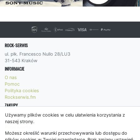
ROCK-SERWIS
ul. płk. Francesco Nullo 28/LU3
31-543 Kraków
INFORMACJE
O nas
Pomoc
Polityka cookies
Rockserwis.fm
ZAKUPY
Formy płatności
Używamy plików cookies w celu ułatwienia korzystania z
Koszty wysyłki
naszej strony.
Panel Klienta
Możesz określić warunki przechowywania lub dostępu do
Regulamin
plików cookies w Twojej przeglądarce. Brak zmiany ustawień