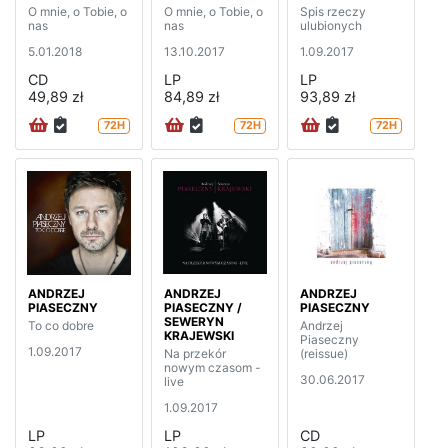
O mnie, o Tobie, o
O mnie, o Tobie, o
Spis rzeczy
nas
nas
ulubionych
5.01.2018
13.10.2017
1.09.2017
CD
LP
LP
49,89 zł
84,89 zł
93,89 zł
72H
72H
72H
ANDRZEJ
ANDRZEJ
ANDRZEJ
PIASECZNY
PIASECZNY /
PIASECZNY
SEWERYN
To co dobre
Andrzej
KRAJEWSKI
Piaseczny
1.09.2017
Na przekór
(reissue)
nowym czasom -
30.06.2017
live
1.09.2017
LP
LP
CD