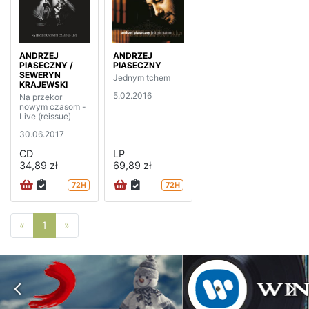
ANDRZEJ
ANDRZEJ
PIASECZNY /
PIASECZNY
SEWERYN
Jednym tchem
KRAJEWSKI
5.02.2016
Na przekor
nowym czasom -
Live (reissue)
30.06.2017
CD
LP
34,89 zł
69,89 zł
72H
72H
Poprzednia strona
Następna strona
«
1
»