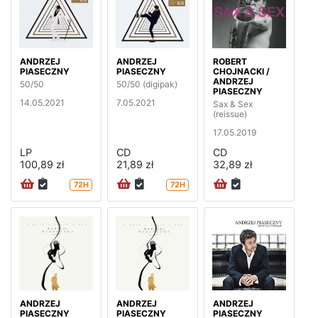
ANDRZEJ
ANDRZEJ
ROBERT
PIASECZNY
PIASECZNY
CHOJNACKI /
ANDRZEJ
50/50
50/50 (digipak)
PIASECZNY
14.05.2021
7.05.2021
Sax & Sex
(reissue)
17.05.2019
LP
CD
CD
100,89 zł
21,89 zł
32,89 zł
72H
72H
ANDRZEJ
ANDRZEJ
ANDRZEJ
PIASECZNY
PIASECZNY
PIASECZNY