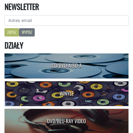
NEWSLETTER
ZAPISZ
WYPISZ
DZIAŁY
CD/DVD-A/BD-A
WINYLE
DVD/BLU-RAY VIDEO