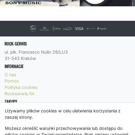
ROCK-SERWIS
ul. płk. Francesco Nullo 28/LU3
31-543 Kraków
INFORMACJE
O nas
Pomoc
Polityka cookies
Rockserwis.fm
ZAKUPY
Formy płatności
Używamy plików cookies w celu ułatwienia korzystania z
Koszty wysyłki
naszej strony.
Panel Klienta
Możesz określić warunki przechowywania lub dostępu do
Regulamin
plików cookies w Twojej przeglądarce. Brak zmiany ustawień