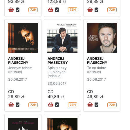
93,89 zł
123,89 zł
29,89 zł
72H
72H
72H
ANDRZEJ
ANDRZEJ
ANDRZEJ
PIASECZNY
PIASECZNY
PIASECZNY
Jednym tchem
Spis rzeczy
To co dobre
(reissue)
ulubionych
(reissue)
(reissue)
30.06.2017
30.06.2017
30.06.2017
CD
CD
CD
29,89 zł
49,89 zł
49,89 zł
72H
72H
72H