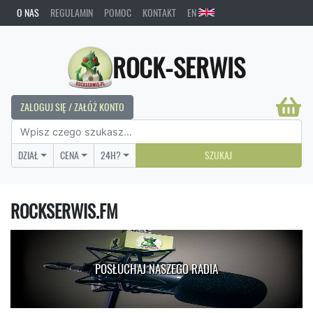
O NAS
REGULAMIN
POMOC
KONTAKT
EN
ROCK-SERWIS
ZALOGUJ SIĘ / ZAŁÓŻ KONTO
DZIAŁ
CENA
24H?
SZUKAJ
ROCKSERWIS.FM
POSŁUCHAJ NASZEGO RADIA