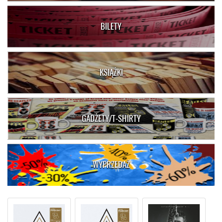
BILETY
KSIĄŻKI
GADŻETY/T-SHIRTY
WYPRZEDAŻ