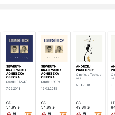
SEWERYN
SEWERYN
ANDRZEJ
A
KRAJEWSKI /
KRAJEWSKI /
PIASECZNY
PI
AGNIESZKA
AGNIESZKA
O mnie, o Tobie, o
O 
OSIECKA
OSIECKA
nas
na
Strofki 2 (2CD)
Strofki (2CD)
5.01.2018
13
7.09.2018
16.02.2018
CD
CD
CD
L
54,89 zł
54,89 zł
49,89 zł
84
72H
72H
72H