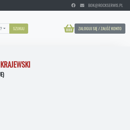
BOK@ROCKSERWIS.PL
?
SZUKAJ
ZALOGUJ SIĘ / ZAŁÓŻ KONTO
 KRAJEWSKI
E)