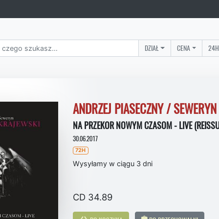
DZIAŁ
CENA
24H
ANDRZEJ PIASECZNY / SEWERYN
NA PRZEKOR NOWYM CZASOM - LIVE (REISSU
30.06.2017
72H
Wysyłamy w ciągu 3 dni
CD 34.89