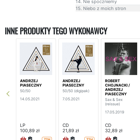
14. Nie spoczniemy
15. Niebo z moich stron
INNE PRODUKTY TEGO WYKONAWCY
ANDRZEJ
ANDRZEJ
ROBERT
PIASECZNY
PIASECZNY
CHOJNACKI /
ANDRZEJ
50/50
50/50 (digipak)
PIASECZNY
14.05.2021
7.05.2021
Sax & Sex
(reissue)
17.05.2019
LP
CD
CD
100,89 zł
21,89 zł
32,89 zł
72H
72H