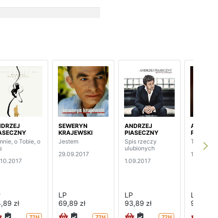
NDRZEJ
SEWERYN
ANDRZEJ
ANDRZE
ASECZNY
KRAJEWSKI
PIASECZNY
PIASECZ
mnie, o Tobie, o
Jestem
Spis rzeczy
To co dob
s
ulubionych
29.09.2017
1.09.2017
.10.2017
1.09.2017
P
LP
LP
LP
,89 zł
69,89 zł
93,89 zł
93,89 zł
72H
72H
72H