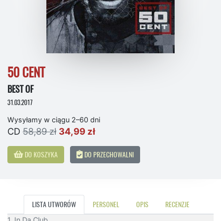
50 CENT
BEST OF
31.03.2017
Wysyłamy w ciągu 2–60 dni
CD
58,89 zł
34,99 zł
DO KOSZYKA
DO PRZECHOWALNI
LISTA UTWORÓW
PERSONEL
OPIS
RECENZJE
1. In Da Club