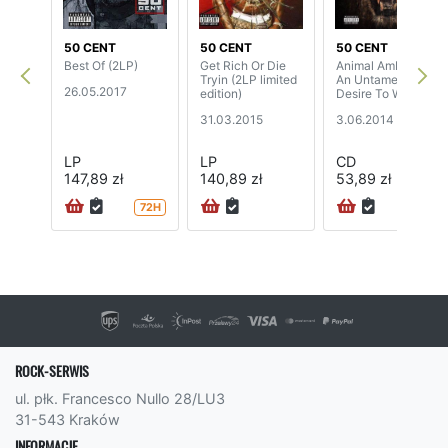
50 CENT
50 CENT
50 CENT
Best Of (2LP)
Get Rich Or Die
Animal Ambition:
Tryin (2LP limited
An Untamed
26.05.2017
edition)
Desire To Win
31.03.2015
3.06.2014
LP
LP
CD
147,89 zł
140,89 zł
53,89 zł
72H
72H
ROCK-SERWIS
ul. płk. Francesco Nullo 28/LU3
31-543 Kraków
INFORMACJE