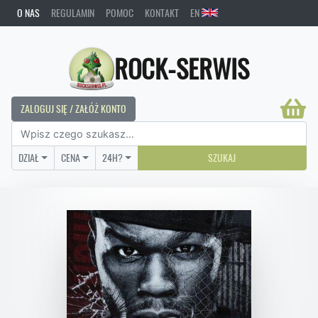
O NAS
REGULAMIN
POMOC
KONTAKT
EN
ROCK-SERWIS
ZALOGUJ SIĘ / ZAŁÓŻ KONTO
DZIAŁ
CENA
24H?
SZUKAJ