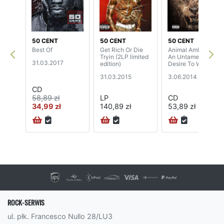
50 CENT
50 CENT
50 CENT
Best Of
Get Rich Or Die
Animal Ambition:
Tryin (2LP limited
An Untamed
31.03.2017
edition)
Desire To Win
31.03.2015
3.06.2014
CD
58,89 zł
LP
CD
34,99 zł
140,89 zł
53,89 zł
72H
ROCK-SERWIS
ul. płk. Francesco Nullo 28/LU3