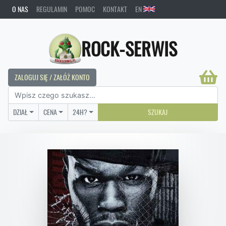
O NAS
REGULAMIN
POMOC
KONTAKT
EN
ROCK-SERWIS
ZALOGUJ SIĘ / ZAŁÓŻ KONTO
DZIAŁ
CENA
24H?
SZUKAJ