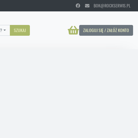
BOK@ROCKSERWIS.PL
?
SZUKAJ
ZALOGUJ SIĘ / ZAŁÓŻ KONTO