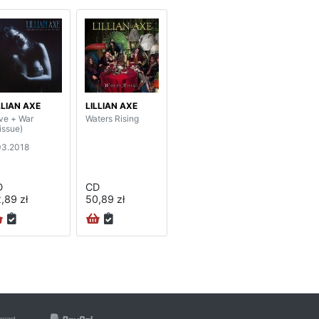
LLIAN AXE
LILLIAN AXE
ve + War
Waters Rising
issue)
03.2018
D
CD
,89 zł
50,89 zł