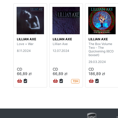
LILLIAN AXE
LILLIAN AXE
LILLIAN AXE
Love + War
Lillian Axe
The Box Volume
Two - The
8.11.2024
12.07.2024
Quickening (6CD
boxset)
29.03.2024
CD
CD
CD
66,89 zł
66,89 zł
186,89 zł
72H