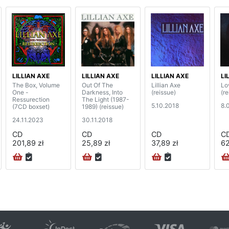
LILLIAN AXE
LILLIAN AXE
LILLIAN AXE
LI
The Box, Volume
Out Of The
Lillian Axe
Lo
One -
Darkness, Into
(reissue)
(re
Ressurection
The Light (1987-
5.10.2018
8.
(7CD boxset)
1989) (reissue)
24.11.2023
30.11.2018
CD
CD
CD
C
201,89 zł
25,89 zł
37,89 zł
62