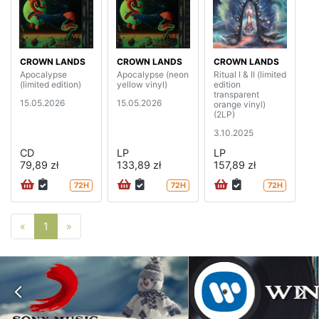
CROWN LANDS
CROWN LANDS
CROWN LANDS
Apocalypse
Apocalypse (neon
Ritual I & II (limited
(limited edition)
yellow vinyl)
edition
transparent
15.05.2026
15.05.2026
orange vinyl)
(2LP)
3.10.2025
CD
LP
LP
79,89 zł
133,89 zł
157,89 zł
72H
72H
72H
Poprzednia strona
Następna strona
«
1
»