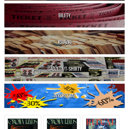
BILETY
KSIĄŻKI
GADŻETY/T-SHIRTY
WYPRZEDAŻ