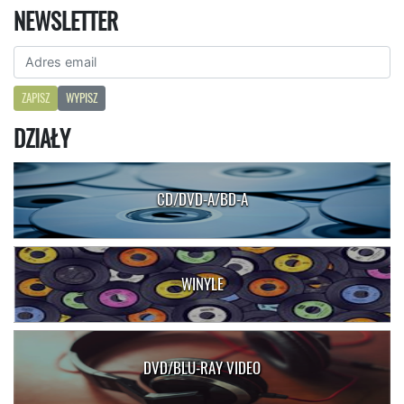
NEWSLETTER
ZAPISZ
WYPISZ
DZIAŁY
CD/DVD-A/BD-A
WINYLE
DVD/BLU-RAY VIDEO