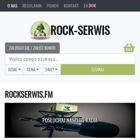
O NAS
REGULAMIN
POMOC
KONTAKT
EN
ROCK-SERWIS
ZALOGUJ SIĘ / ZAŁÓŻ KONTO
DZIAŁ
CENA
24H?
SZUKAJ
ROCKSERWIS.FM
POSŁUCHAJ NASZEGO RADIA