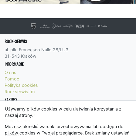
ROCK-SERWIS
ul. płk. Francesco Nullo 28/LU3
31-543 Kraków
INFORMACJE
O nas
Pomoc
Polityka cookies
Rockserwis.fm
ZAKUPY
Formy płatności
Używamy plików cookies w celu ułatwienia korzystania z
Koszty wysyłki
naszej strony.
Panel Klienta
Możesz określić warunki przechowywania lub dostępu do
Regulamin
plików cookies w Twojej przeglądarce. Brak zmiany ustawień
KONTAKT