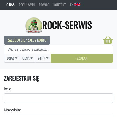
O NAS
REGULAMIN
POMOC
KONTAKT
EN
ROCK-SERWIS
ZALOGUJ SIĘ / ZAŁÓŻ KONTO
DZIAŁ
CENA
24H?
SZUKAJ
ZAREJESTRUJ SIĘ
Imię
Nazwisko