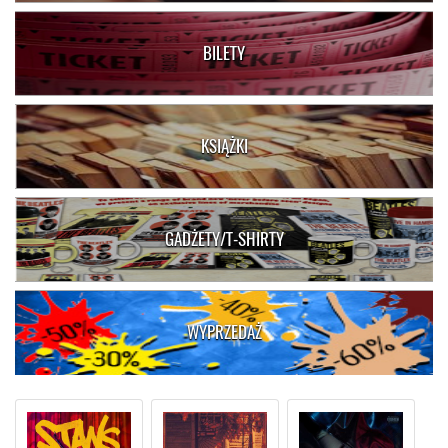
BILETY
KSIĄŻKI
GADŻETY/T-SHIRTY
WYPRZEDAŻ