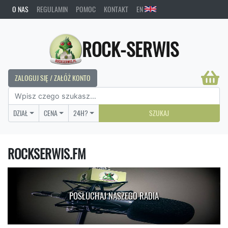
O NAS
REGULAMIN
POMOC
KONTAKT
EN
ROCK-SERWIS
ZALOGUJ SIĘ / ZAŁÓŻ KONTO
DZIAŁ
CENA
24H?
SZUKAJ
ROCKSERWIS.FM
POSŁUCHAJ NASZEGO RADIA