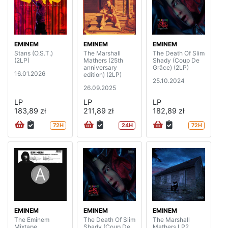
EMINEM
EMINEM
EMINEM
Stans (O.S.T.)
The Marshall
The Death Of Slim
(2LP)
Mathers (25th
Shady (Coup De
anniversary
Grâce) (2LP)
16.01.2026
edition) (2LP)
25.10.2024
26.09.2025
LP
LP
LP
183,89 zł
211,89 zł
182,89 zł
72H
24H
72H
EMINEM
EMINEM
EMINEM
The Eminem
The Death Of Slim
The Marshall
Mixtape
Shady (Coup De
Mathers LP2