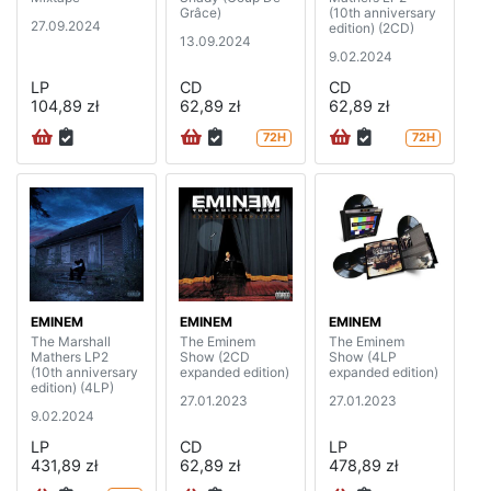
Grâce)
(10th anniversary
27.09.2024
edition) (2CD)
13.09.2024
9.02.2024
LP
CD
CD
104,89 zł
62,89 zł
62,89 zł
72H
72H
EMINEM
EMINEM
EMINEM
The Marshall
The Eminem
The Eminem
Mathers LP2
Show (2CD
Show (4LP
(10th anniversary
expanded edition)
expanded edition)
edition) (4LP)
27.01.2023
27.01.2023
9.02.2024
LP
CD
LP
431,89 zł
62,89 zł
478,89 zł