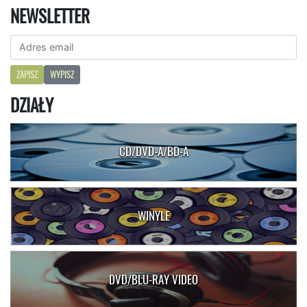
NEWSLETTER
ZAPISZ
WYPISZ
DZIAŁY
CD/DVD-A/BD-A
WINYLE
DVD/BLU-RAY VIDEO