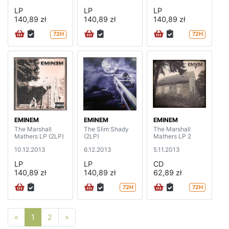
LP
LP
LP
140,89 zł
140,89 zł
140,89 zł
72H
72H
EMINEM
EMINEM
EMINEM
The Marshall
The Slim Shady
The Marshall
Mathers LP (2LP)
(2LP)
Mathers LP 2
10.12.2013
6.12.2013
5.11.2013
LP
LP
CD
140,89 zł
140,89 zł
62,89 zł
72H
72H
Poprzednia strona
Następna strona
«
1
2
»