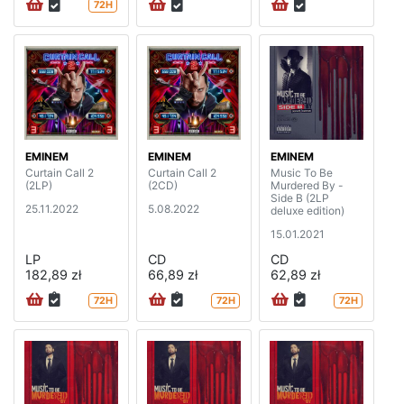
72H
EMINEM
EMINEM
EMINEM
Curtain Call 2
Curtain Call 2
Music To Be
(2LP)
(2CD)
Murdered By -
Side B (2LP
25.11.2022
5.08.2022
deluxe edition)
15.01.2021
LP
CD
CD
182,89 zł
66,89 zł
62,89 zł
72H
72H
72H