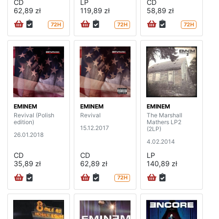
CD
LP
CD
62,89 zł
119,89 zł
58,89 zł
72H
72H
72H
EMINEM
EMINEM
EMINEM
Revival (Polish
Revival
The Marshall
edition)
Mathers LP2
15.12.2017
(2LP)
26.01.2018
4.02.2014
CD
CD
LP
35,89 zł
62,89 zł
140,89 zł
72H