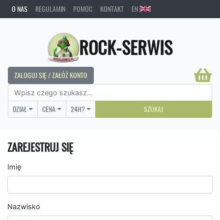
O NAS
REGULAMIN
POMOC
KONTAKT
EN
ROCK-SERWIS
ZALOGUJ SIĘ / ZAŁÓŻ KONTO
DZIAŁ
CENA
24H?
SZUKAJ
ZAREJESTRUJ SIĘ
Imię
Nazwisko