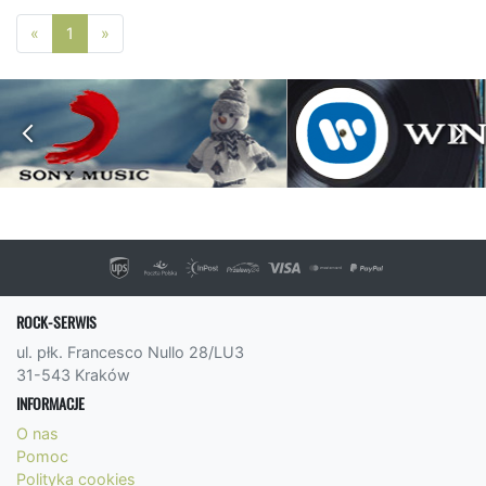
Poprzednia strona
Następna strona
«
1
»
ROCK-SERWIS
ul. płk. Francesco Nullo 28/LU3
31-543 Kraków
INFORMACJE
O nas
Pomoc
Polityka cookies