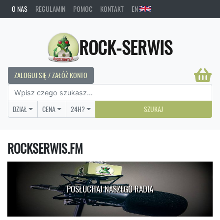
O NAS
REGULAMIN
POMOC
KONTAKT
EN
ROCK-SERWIS
ZALOGUJ SIĘ / ZAŁÓŻ KONTO
DZIAŁ
CENA
24H?
SZUKAJ
ROCKSERWIS.FM
POSŁUCHAJ NASZEGO RADIA