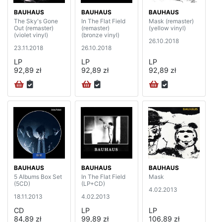
BAUHAUS
BAUHAUS
BAUHAUS
The Sky's Gone
In The Flat Field
Mask (remaster)
Out (remaster)
(remaster)
(yellow vinyl)
(violet vinyl)
(bronze vinyl)
26.10.2018
23.11.2018
26.10.2018
LP
LP
LP
92,89 zł
92,89 zł
92,89 zł
BAUHAUS
BAUHAUS
BAUHAUS
5 Albums Box Set
In The Flat Field
Mask
(5CD)
(LP+CD)
4.02.2013
18.11.2013
4.02.2013
CD
LP
LP
84,89 zł
99,89 zł
106,89 zł