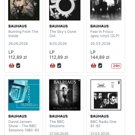
BAUHAUS
BAUHAUS
BAUHAUS
Burning From The
The Sky's Gone
Fear In Frisco
Inside
Out
(grey vinyl) (2LP)
26.06.2026
8.05.2026
20.03.2026
LP
LP
LP
112,89 zł
112,89 zł
144,89 zł
24H
BAUHAUS
BAUHAUS
BAUHAUS
David Jensen
The BBC
BBC Radio One
Show - The BBC
Sessions
81-82
Sessions 1980-83
27.06.2025
21.03.2025