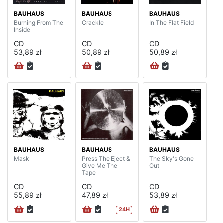
BAUHAUS
BAUHAUS
BAUHAUS
Burning From The
Crackle
In The Flat Field
Inside
CD
CD
CD
53,89 zł
50,89 zł
50,89 zł
BAUHAUS
BAUHAUS
BAUHAUS
Mask
Press The Eject &
The Sky's Gone
Give Me The
Out
Tape
CD
CD
CD
55,89 zł
47,89 zł
53,89 zł
24H