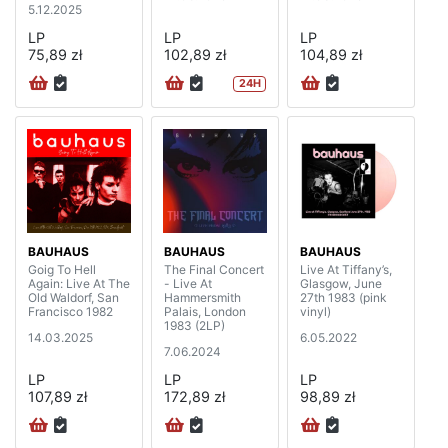
5.12.2025
LP
LP
LP
75,89 zł
102,89 zł
104,89 zł
24H
BAUHAUS
BAUHAUS
BAUHAUS
Goig To Hell
The Final Concert
Live At Tiffany’s,
Again: Live At The
- Live At
Glasgow, June
Old Waldorf, San
Hammersmith
27th 1983 (pink
Francisco 1982
Palais, London
vinyl)
1983 (2LP)
14.03.2025
6.05.2022
7.06.2024
LP
LP
LP
107,89 zł
172,89 zł
98,89 zł