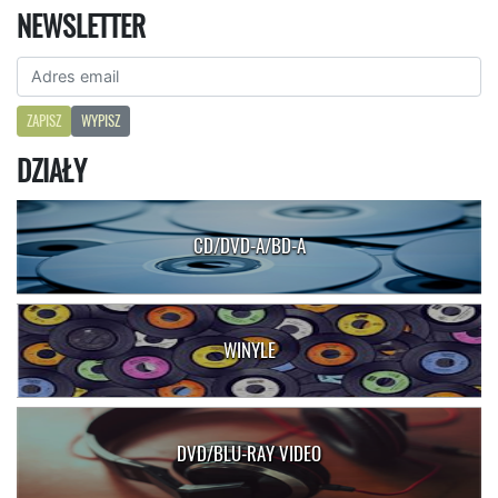
NEWSLETTER
ZAPISZ
WYPISZ
DZIAŁY
CD/DVD-A/BD-A
WINYLE
DVD/BLU-RAY VIDEO