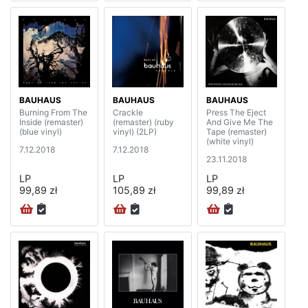
BAUHAUS
BAUHAUS
BAUHAUS
Burning From The
Crackle
Press The Eject
Inside (remaster)
(remaster) (ruby
And Give Me The
(blue vinyl)
vinyl) (2LP)
Tape (remaster)
(white vinyl)
7.12.2018
7.12.2018
23.11.2018
LP
LP
LP
99,89 zł
105,89 zł
99,89 zł