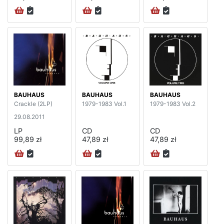
BAUHAUS
BAUHAUS
BAUHAUS
Crackle (2LP)
1979-1983 Vol.1
1979-1983 Vol.2
29.08.2011
LP
CD
CD
99,89 zł
47,89 zł
47,89 zł