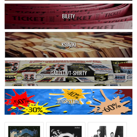
BILETY
KSIĄŻKI
GADŻETY/T-SHIRTY
WYPRZEDAŻ