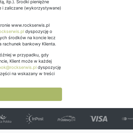
ą, itp.). Środki pieniężne
 i zaliczane (wykorzystywane)
.
 stronie www.rockserwis.pl
ckserwis.pl
dyspozycję o
ch środków na koncie lecz
 rachunek bankowy Klienta.
później w przypadku, gdy
cie, Klient może w każdej
bok@rockserwis.pl
dyspozycję
zęści na wskazany w treści