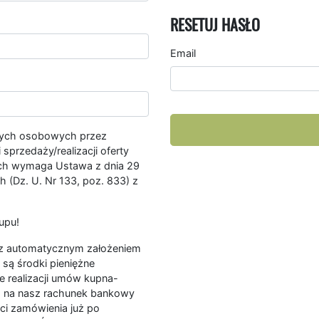
RESETUJ HASŁO
Email
nych osobowych przez
przedaży/realizacji oferty
ych wymaga Ustawa z dnia 29
 (Dz. U. Nr 133, poz. 833) z
upu!
ę z automatycznym założeniem
są środki pieniężne
e realizacji umów kupna-
a na nasz rachunek bankowy
ści zamówienia już po