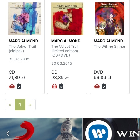
MARC ALMOND
MARC ALMOND
MARC ALMOND
The Velvet Trail
The Velvet Trail
The Willing Sinner
(digipak)
(limited edition)
(CD+DVD)
30.03.2015
30.03.2015
CD
CD
DVD
71,89 zł
93,89 zł
96,89 zł
Poprzednia strona
Następna strona
«
1
»