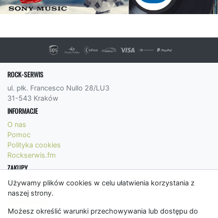
ROCK-SERWIS
ul. płk. Francesco Nullo 28/LU3
31-543 Kraków
INFORMACJE
O nas
Pomoc
Polityka cookies
Rockserwis.fm
ZAKUPY
Formy płatności
Używamy plików cookies w celu ułatwienia korzystania z
Koszty wysyłki
naszej strony.
Panel Klienta
Możesz określić warunki przechowywania lub dostępu do
Regulamin