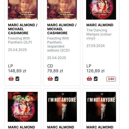
MARC ALMOND /
MARC ALMOND /
MARC ALMOND
MICHAEL
MICHAEL
The Dancing
CASHMORE
CASHMORE
Marquis (colour
Feasting With
Feasting With
vinyl)
Panthers (2LP)
Panthers
27.09.2024
(expanded
25.04.2025
edition) (2CD)
25.04.2025
LP
CD
LP
148,89 zł
79,89 zł
126,89 zł
24H
MARC ALMOND
MARC ALMOND
MARC ALMOND