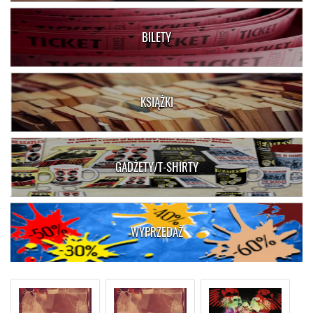
BILETY
KSIĄŻKI
GADŻETY/T-SHIRTY
WYPRZEDAŻ