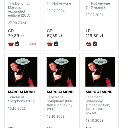
The Dancing
I'm Not Anyone
I'm Not Anyone
Marquis
(140 grams)
12.07.2024
(expanded
12.07.2024
edition) (2CD)
27.09.2024
CD
CD
LP
79,89 zł
67,89 zł
119,89 zł
24H
MARC ALMOND
MARC ALMOND
MARC ALMOND
Tenement
Tenement
Tenement
Symphony (2CD)
Symphony (blue
Symphony
translucent vinyl)
(limited edition)
13.10.2023
(2LP)
(6CD+DVD
boxset)
13.10.2023
13.10.2023