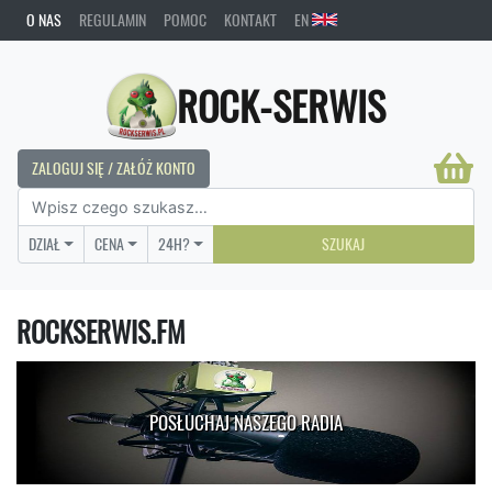
O NAS
REGULAMIN
POMOC
KONTAKT
EN
ROCK-SERWIS
ZALOGUJ SIĘ / ZAŁÓŻ KONTO
DZIAŁ
CENA
24H?
SZUKAJ
ROCKSERWIS.FM
POSŁUCHAJ NASZEGO RADIA