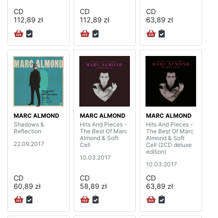
CD
CD
CD
112,89 zł
112,89 zł
63,89 zł
MARC ALMOND
MARC ALMOND
MARC ALMOND
Shadows &
Hits And Pieces -
Hits And Pieces -
Reflection
The Best Of Marc
The Best Of Marc
Almond & Soft
Almond & Soft
22.09.2017
Cell
Cell (2CD deluxe
edition)
10.03.2017
10.03.2017
CD
CD
CD
60,89 zł
58,89 zł
63,89 zł