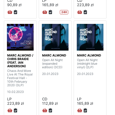
CD
LP
CD
90,89 zł
165,89 zł
223,89 zł
24H
MARC ALMOND /
MARC ALMOND
MARC ALMOND
CHRIS BRAIDE
Open All Night
Open All Night
(FEAT. IAN
(expanded
(midnight blue
ANDERSON)
edition) (3CD)
vinyl) (2LP)
Chaos And More
20.01.2023
20.01.2023
Live At The Royal
Festival Hall -
10th February
2020 (3LP)
10.02.2023
LP
CD
LP
223,89 zł
112,89 zł
165,89 zł