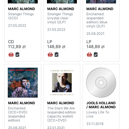
MARC ALMOND
MARC ALMOND
MARC ALMOND
Stranger Things
Stranger Things
Enchanted
(3CD)
(crystal clear
(expanded
vinyl) (2LP)
edition) (blue
27.05.2022
vinyl) (2LP)
27.05.2022
25.06.2021
CD
LP
LP
112,89 zł
148,89 zł
148,89 zł
MARC ALMOND
MARC ALMOND
JOOLS HOLLAND
/ MARC ALMOND
Enchanted
The Stars We Are
(2CD+DVD)
(expanded edition
Lovely Life To
(expanded
capacity wallet)
Live
edition)
(2CD+DVD)
23.11.2018
25.06.2021
22.01.2021