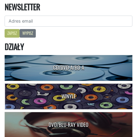
NEWSLETTER
ZAPISZ
WYPISZ
DZIAŁY
CD/DVD-A/BD-A
WINYLE
DVD/BLU-RAY VIDEO