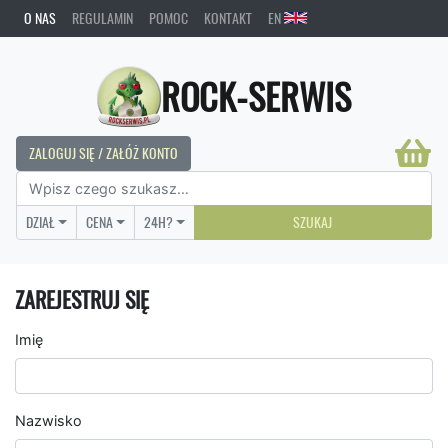
O NAS
REGULAMIN
POMOC
KONTAKT
EN
ROCK-SERWIS
ZALOGUJ SIĘ / ZAŁÓŻ KONTO
DZIAŁ
CENA
24H?
SZUKAJ
ZAREJESTRUJ SIĘ
Imię
Nazwisko