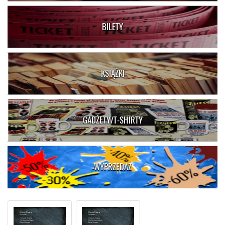
BILETY
KSIĄŻKI
GADŻETY/T-SHIRTY
WYPRZEDAŻ