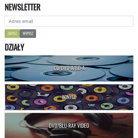
NEWSLETTER
ZAPISZ
WYPISZ
DZIAŁY
CD/DVD-A/BD-A
WINYLE
DVD/BLU-RAY VIDEO