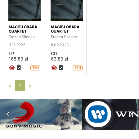
MACIEJ OBARA
MACIEJ OBARA
QUARTET
QUARTET
Frozen Silence
Frozen Silence
3.11.2023
8.09.2023
LP
CD
168,89 zł
63,89 zł
72H
72H
Poprzednia strona
Następna strona
«
1
»