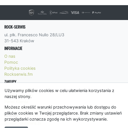
ROCK-SERWIS
ul. płk. Francesco Nullo 28/LU3
31-543 Kraków
INFORMACJE
O nas
Pomoc
Polityka cookies
Rockserwis.fm
ZAKUPY
Formy płatności
Używamy plików cookies w celu ułatwienia korzystania z
Koszty wysyłki
naszej strony.
Panel Klienta
Możesz określić warunki przechowywania lub dostępu do
Regulamin
plików cookies w Twojej przeglądarce. Brak zmiany ustawień
KONTAKT
przeglądarki oznacza zgodę na ich wykorzystywanie.
bok@rockserwis.pl