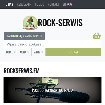
O NAS
REGULAMIN
POMOC
KONTAKT
EN
ROCK-SERWIS
ZALOGUJ SIĘ / ZAŁÓŻ KONTO
DZIAŁ
CENA
24H?
SZUKAJ
ROCKSERWIS.FM
POSŁUCHAJ NASZEGO RADIA