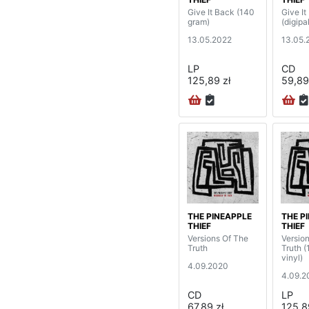
Give It Back (140
Give It
gram)
(digipa
13.05.2022
13.05.
LP
CD
125,89 zł
59,89
THE PINEAPPLE
THE P
THIEF
THIEF
Versions Of The
Versio
Truth
Truth 
vinyl)
4.09.2020
4.09.2
CD
LP
67,89 zł
125,8