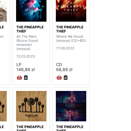
LE
THE PINEAPPLE
THE PINEAPPLE
THIEF
THIEF
wn
All The Wars
Where We Stood
(Bruce Soord
(reissue) (CD+BD)
remaster)
17.06.2022
(reissue)
12.05.2023
LP
CD
146,89 zł
68,89 zł
LE
THE PINEAPPLE
THE PINEAPPLE
THIEF
THIEF