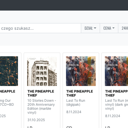
DZIAŁ
CENA
24H
INEAPPLE
THE PINEAPPLE
THE PINEAPPLE
THE PINEAPP
THIEF
THIEF
THIEF
ing Our
10 Stories Down -
Last To Run
Last To Run (m
 (7CD+BD
20th Anniversary
(digipak)
vinyl) (dark g
)
Edition (marble
vinyl)
8.11.2024
vinyl)
2025
8.11.2024
31.10.2025
LP
CD
LP