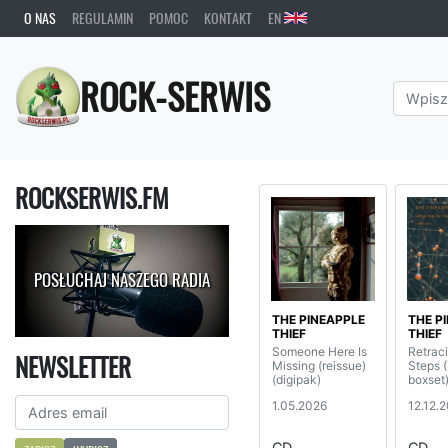
O NAS
REGULAMIN
POMOC
KONTAKT
EN
ROCK-SERWIS
ROCKSERWIS.FM
POSŁUCHAJ NASZEGO RADIA
THE PINEAPPLE
THE P
THIEF
THIEF
Someone Here Is
Retrac
NEWSLETTER
Missing (reissue)
Steps
(digipak)
boxset
1.05.2026
12.12.
CD
CD