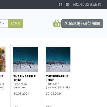
BOK@ROCKSERWIS.PL
?
SZUKAJ
ZALOGUJ SIĘ / ZAŁÓŻ KONTO
LE
THE PINEAPPLE
THE PINEAPPLE
THIEF
THIEF
ini
Little Man
Little Man
reen
(reissue)
(reissue) (digipak)
30.08.2024
30.08.2024
LP
CD