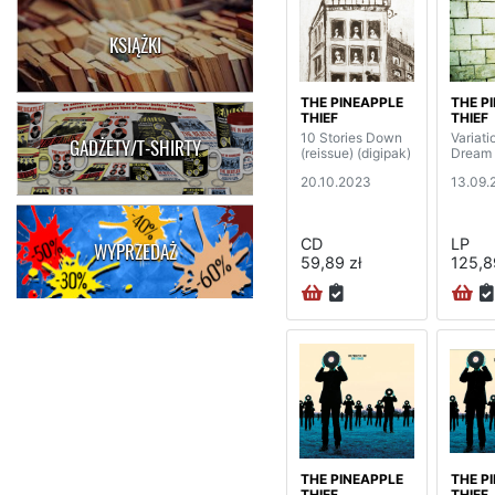
KSIĄŻKI
THE PINEAPPLE
THE P
THIEF
THIEF
10 Stories Down
Variati
GADŻETY/T-SHIRTY
(reissue) (digipak)
Dream 
20.10.2023
13.09.
CD
LP
WYPRZEDAŻ
59,89 zł
125,8
THE PINEAPPLE
THE P
THIEF
THIEF