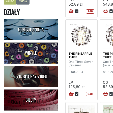
ZAPISZ
WYPISZ
52,89 zł
543,8
DZIAŁY
24H
CD/DVD-A/BD-A
WINYLE
THE PINEAPPLE
THE P
THIEF
THIEF
One Three Seven
One Th
(reissue)
(reissu
9.08.2024
8.03.2
DVD/BLU-RAY VIDEO
LP
CD
125,89 zł
52,89
24H
BILETY