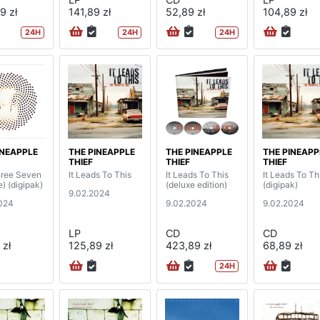
9 zł
141,89 zł
52,89 zł
104,89 zł
24H
24H
24H
INEAPPLE
THE PINEAPPLE
THE PINEAPPLE
THE PINEAPP
THIEF
THIEF
THIEF
ree Seven
It Leads To This
It Leads To This
It Leads To Th
e) (digipak)
(deluxe edition)
(digipak)
9.02.2024
024
9.02.2024
9.02.2024
LP
CD
CD
 zł
125,89 zł
423,89 zł
68,89 zł
24H