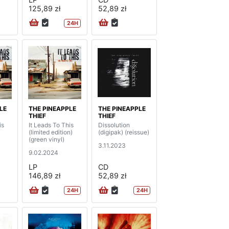
125,89 zł
52,89 zł
24H
LE
THE PINEAPPLE
THE PINEAPPLE
THIEF
THIEF
is
It Leads To This
Dissolution
(limited edition)
(digipak) (reissue)
(green vinyl)
3.11.2023
9.02.2024
LP
CD
146,89 zł
52,89 zł
24H
24H