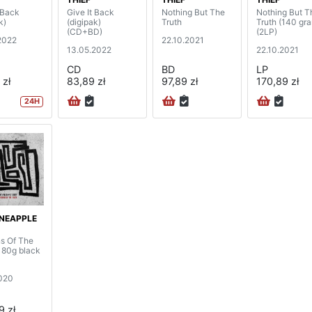
 Back
Give It Back
Nothing But The
Nothing But T
k)
(digipak)
Truth
Truth (140 gr
(CD+BD)
(2LP)
2022
22.10.2021
13.05.2022
22.10.2021
CD
BD
LP
 zł
83,89 zł
97,89 zł
170,89 zł
24H
INEAPPLE
ns Of The
(180g black
020
9 zł