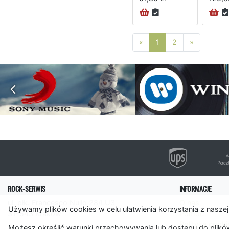
Poprzednia strona
Następna 
«
1
2
»
ROCK-SERWIS
INFORMACJE
ul. płk. Francesco Nullo 28/LU3
O nas
Używamy plików cookies w celu ułatwienia korzystania z naszej
31-543 Kraków
Pomoc
Polityka cooki
Możesz określić warunki przechowywania lub dostępu do plików