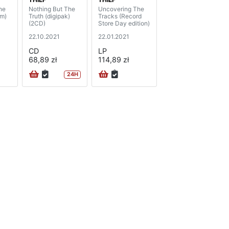
he
Nothing But The
Uncovering The
am)
Truth (digipak)
Tracks (Record
(2CD)
Store Day edition)
22.10.2021
22.01.2021
CD
LP
68,89 zł
114,89 zł
24H