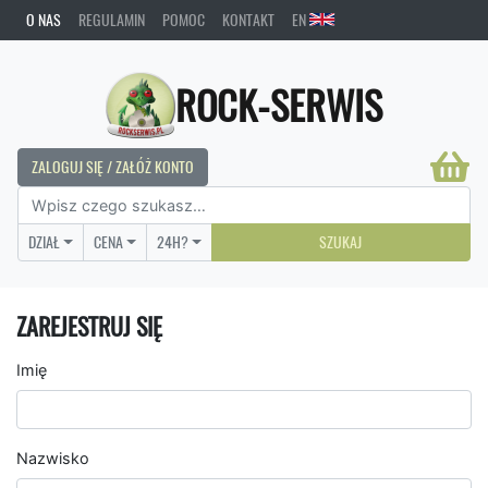
O NAS
REGULAMIN
POMOC
KONTAKT
EN
ROCK-SERWIS
ZALOGUJ SIĘ / ZAŁÓŻ KONTO
DZIAŁ
CENA
24H?
SZUKAJ
ZAREJESTRUJ SIĘ
Imię
Nazwisko