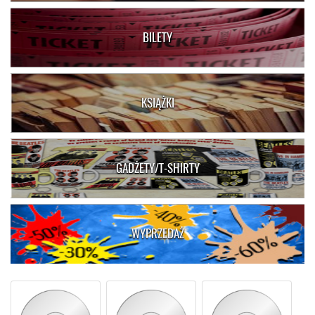
BILETY
KSIĄŻKI
GADŻETY/T-SHIRTY
WYPRZEDAŻ