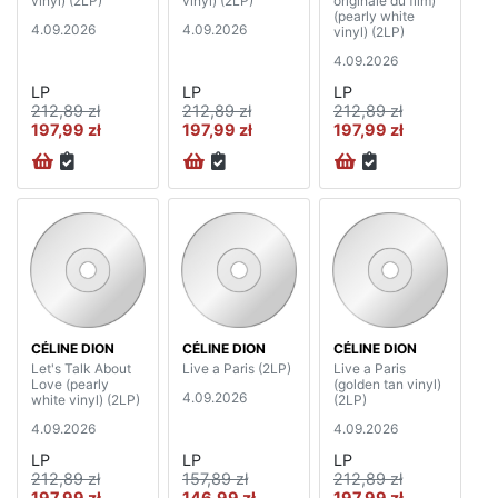
vinyl) (2LP)
vinyl) (2LP)
originale du film)
(pearly white
4.09.2026
4.09.2026
vinyl) (2LP)
4.09.2026
LP
LP
LP
212,89 zł
212,89 zł
212,89 zł
197,99 zł
197,99 zł
197,99 zł
CÉLINE DION
CÉLINE DION
CÉLINE DION
Let's Talk About
Live a Paris (2LP)
Live a Paris
Love (pearly
(golden tan vinyl)
4.09.2026
white vinyl) (2LP)
(2LP)
4.09.2026
4.09.2026
LP
LP
LP
212,89 zł
157,89 zł
212,89 zł
197,99 zł
146,99 zł
197,99 zł