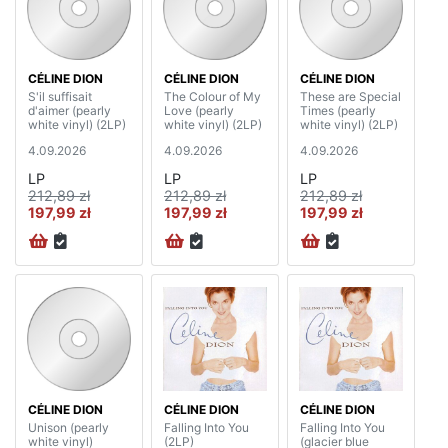
CÉLINE DION
CÉLINE DION
CÉLINE DION
S'il suffisait
The Colour of My
These are Special
d'aimer (pearly
Love (pearly
Times (pearly
white vinyl) (2LP)
white vinyl) (2LP)
white vinyl) (2LP)
4.09.2026
4.09.2026
4.09.2026
LP
LP
LP
212,89 zł
212,89 zł
212,89 zł
197,99 zł
197,99 zł
197,99 zł
CÉLINE DION
CÉLINE DION
CÉLINE DION
Unison (pearly
Falling Into You
Falling Into You
white vinyl)
(2LP)
(glacier blue