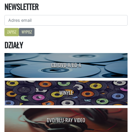
NEWSLETTER
ZAPISZ
WYPISZ
DZIAŁY
CD/DVD-A/BD-A
WINYLE
DVD/BLU-RAY VIDEO