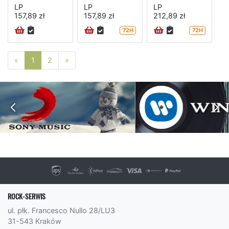
LP
LP
LP
157,89 zł
157,89 zł
212,89 zł
72H
72H
Poprzednia strona
Następna strona
«
1
2
»
ROCK-SERWIS
ul. płk. Francesco Nullo 28/LU3
31-543 Kraków