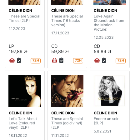
CÉLINE DION
CÉLINE DION
CÉLINE DION
These are Special
These are Special
Love Again
Times (2LP)
Times (16 tracks
(Soundtrack from
version)
the Motion
1.12.2023
Picture)
17.11.2023
12.05.2023
LP
CD
CD
197,89 zł
59,89 zł
59,89 zł
72H
72H
72H
CÉLINE DION
CÉLINE DION
CÉLINE DION
Let's Talk About
These are Special
Encore un soir
Love (coloured
Times (gold vinyl)
(2LP)
vinyl) (2LP)
(2LP)
5.02.2021
18.11.2022
11.11.2022