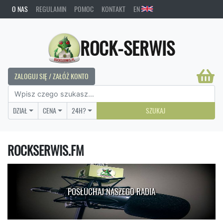
O NAS
REGULAMIN
POMOC
KONTAKT
EN
ROCK-SERWIS
ZALOGUJ SIĘ / ZAŁÓŻ KONTO
DZIAŁ
CENA
24H?
SZUKAJ
ROCKSERWIS.FM
POSŁUCHAJ NASZEGO RADIA