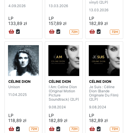
vinyl) (2LP)
4.09.2026
13.03.2026
13.03.2026
LP
LP
LP
133,89 zł
157,89 zł
182,89 zł
72H
72H
CÉLINE DION
CÉLINE DION
CÉLINE DION
Unison
I Am: Celine Dion
Je Suis : Céline
(Original Motion
Dion (Bande
11.04.2025
Picture
Originale Du Film)
Soundtrack) (2LP)
(2LP)
9.08.2024
9.08.2024
LP
LP
LP
118,89 zł
182,89 zł
182,89 zł
72H
72H
72H