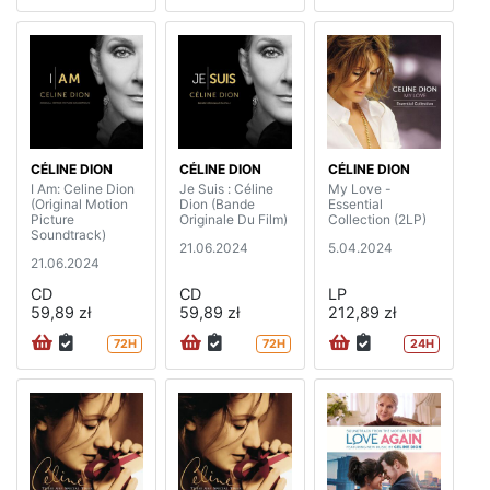
CÉLINE DION
CÉLINE DION
CÉLINE DION
I Am: Celine Dion
Je Suis : Céline
My Love -
(Original Motion
Dion (Bande
Essential
Picture
Originale Du Film)
Collection (2LP)
Soundtrack)
21.06.2024
5.04.2024
21.06.2024
CD
CD
LP
59,89 zł
59,89 zł
212,89 zł
72H
72H
24H