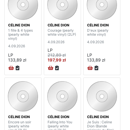
CÉLINE DION
CÉLINE DION
CÉLINE DION
1 fille & 4 types
Courage (pearly
D'eux (pearly
(pearly white
white vinyl) (2LP)
white vinyl)
vinyl)
4.09.2026
4.09.2026
4.09.2026
LP
LP
212,89 zł
LP
133,89 zł
197,99 zł
133,89 zł
CÉLINE DION
CÉLINE DION
CÉLINE DION
Encore un soir
Falling Into You
Je Suis : Celine
(pearly white
(pearly white
Dion (Bande