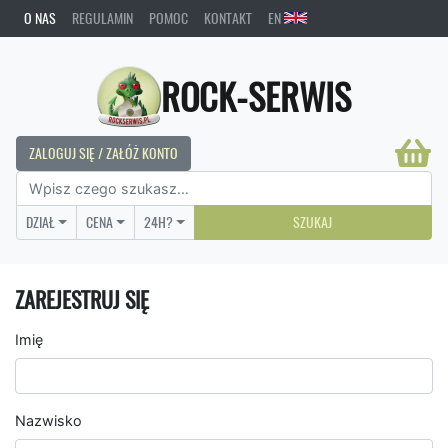
O NAS
REGULAMIN
POMOC
KONTAKT
EN
ROCK-SERWIS
ZALOGUJ SIĘ / ZAŁÓŻ KONTO
DZIAŁ
CENA
24H?
SZUKAJ
ZAREJESTRUJ SIĘ
Imię
Nazwisko