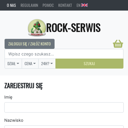
O NAS
REGULAMIN
POMOC
KONTAKT
EN
ROCK-SERWIS
ZALOGUJ SIĘ / ZAŁÓŻ KONTO
DZIAŁ
CENA
24H?
SZUKAJ
ZAREJESTRUJ SIĘ
Imię
Nazwisko