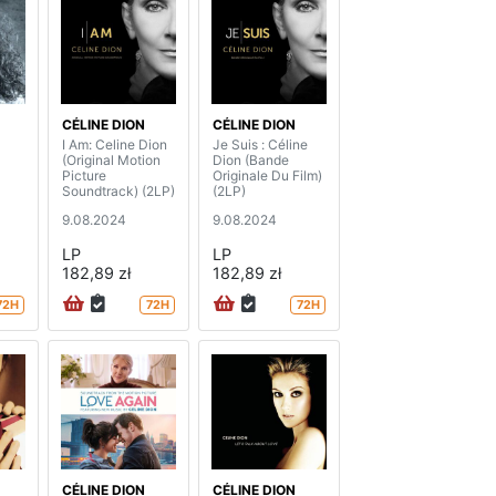
CÉLINE DION
CÉLINE DION
I Am: Celine Dion
Je Suis : Céline
(Original Motion
Dion (Bande
Picture
Originale Du Film)
Soundtrack) (2LP)
(2LP)
9.08.2024
9.08.2024
LP
LP
182,89 zł
182,89 zł
72H
72H
72H
CÉLINE DION
CÉLINE DION