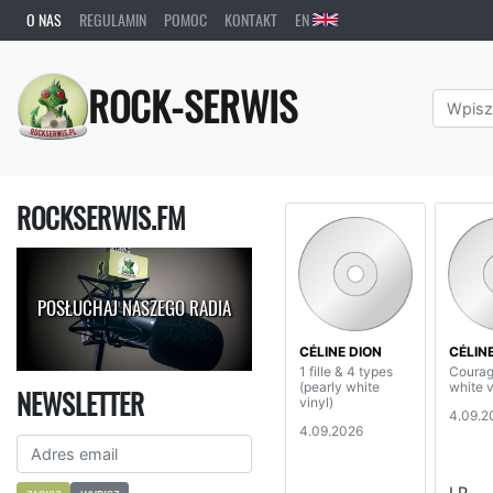
O NAS
REGULAMIN
POMOC
KONTAKT
EN
ROCK-SERWIS
ROCKSERWIS.FM
POSŁUCHAJ NASZEGO RADIA
CÉLINE DION
CÉLIN
1 fille & 4 types
Courag
(pearly white
white v
NEWSLETTER
vinyl)
4.09.2
4.09.2026
LP