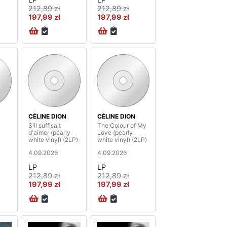
212,89 zł
212,89 zł
197,99 zł
197,99 zł
CÉLINE DION
CÉLINE DION
S'il suffisait
The Colour of My
d'aimer (pearly
Love (pearly
white vinyl) (2LP)
white vinyl) (2LP)
4.09.2026
4.09.2026
LP
LP
212,89 zł
212,89 zł
197,99 zł
197,99 zł