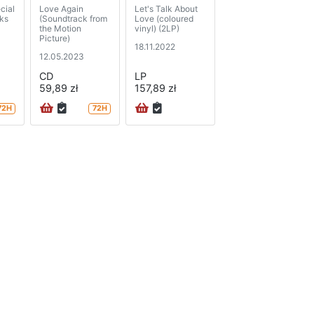
cial
Love Again
Let's Talk About
cks
(Soundtrack from
Love (coloured
the Motion
vinyl) (2LP)
Picture)
18.11.2022
12.05.2023
CD
LP
59,89 zł
157,89 zł
72H
72H