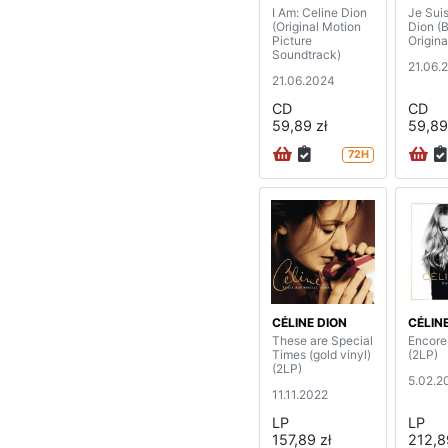
I Am: Celine Dion
Je Suis
(Original Motion
Dion (
Picture
Origina
Soundtrack)
21.06.
21.06.2024
CD
CD
59,89 zł
59,89
72H
CÉLINE DION
CÉLIN
These are Special
Encore 
Times (gold vinyl)
(2LP)
(2LP)
5.02.2
11.11.2022
LP
LP
157,89 zł
212,8