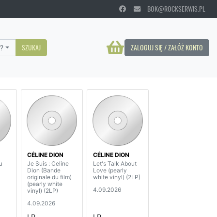
BOK@ROCKSERWIS.PL
?
SZUKAJ
ZALOGUJ SIĘ / ZAŁÓŻ KONTO
CÉLINE DION
CÉLINE DION
u
Je Suis : Celine
Let's Talk About
Dion (Bande
Love (pearly
originale du film)
white vinyl) (2LP)
(pearly white
4.09.2026
vinyl) (2LP)
4.09.2026
LP
LP