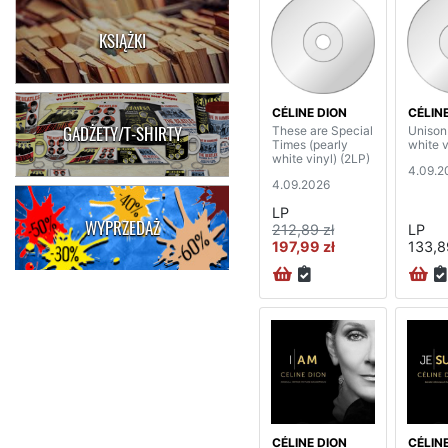
KSIĄŻKI
CÉLINE DION
CÉLIN
GADŻETY/T-SHIRTY
These are Special
Unison
Times (pearly
white v
white vinyl) (2LP)
4.09.2
4.09.2026
LP
WYPRZEDAŻ
212,89 zł
LP
197,99 zł
133,8
CÉLINE DION
CÉLIN