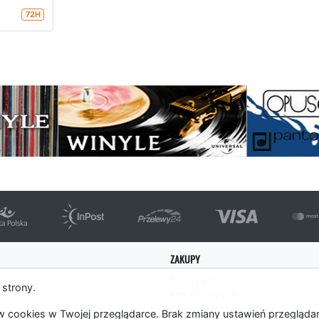
72H
strona
ZAKUPY
Formy płatności
 strony.
Koszty wysyłki
es
Panel Klienta
 cookies w Twojej przeglądarce. Brak zmiany ustawień przegląda