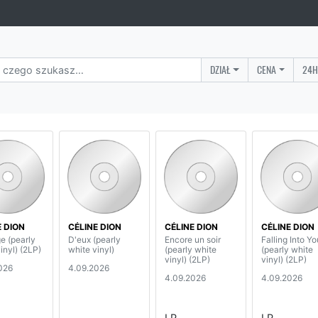
DZIAŁ
CENA
24H
E DION
CÉLINE DION
CÉLINE DION
CÉLINE DION
e (pearly
D'eux (pearly
Encore un soir
Falling Into Yo
inyl) (2LP)
white vinyl)
(pearly white
(pearly white
vinyl) (2LP)
vinyl) (2LP)
026
4.09.2026
4.09.2026
4.09.2026
LP
LP