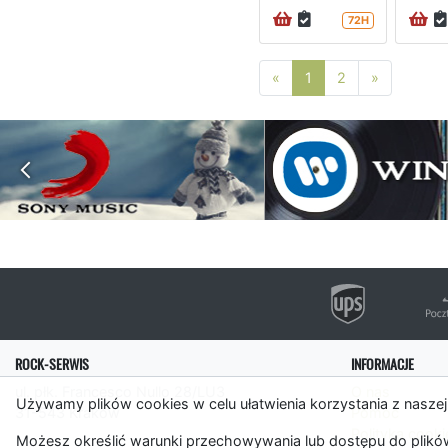
72H
Poprzednia strona
Następna 
«
1
2
»
ROCK-SERWIS
INFORMACJE
ul. płk. Francesco Nullo 28/LU3
O nas
Używamy plików cookies w celu ułatwienia korzystania z naszej
31-543 Kraków
Pomoc
Polityka cooki
Możesz określić warunki przechowywania lub dostępu do plików