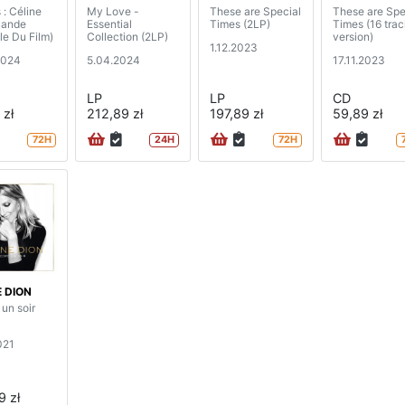
 : Céline
My Love -
These are Special
These are Spe
Bande
Essential
Times (2LP)
Times (16 tra
le Du Film)
Collection (2LP)
version)
1.12.2023
2024
5.04.2024
17.11.2023
LP
LP
CD
 zł
212,89 zł
197,89 zł
59,89 zł
72H
24H
72H
E DION
un soir
021
9 zł