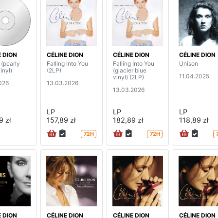
E DION
CÉLINE DION
CÉLINE DION
CÉLINE DION
 (pearly
Falling Into You
Falling Into You
Unison
inyl)
(2LP)
(glacier blue
11.04.2025
vinyl) (2LP)
026
13.03.2026
13.03.2026
LP
LP
LP
9 zł
157,89 zł
182,89 zł
118,89 zł
72H
72H
E DION
CÉLINE DION
CÉLINE DION
CÉLINE DION