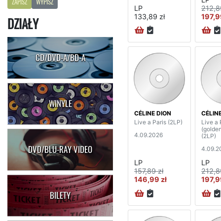
ZAPISZ
WYPISZ
LP
212,8
133,89 zł
197,9
DZIAŁY
CD/DVD-A/BD-A
WINYLE
CÉLINE DION
CÉLIN
Live a Paris (2LP)
Live a 
(golden
4.09.2026
(2LP)
DVD/BLU-RAY VIDEO
4.09.2
LP
LP
157,89 zł
212,8
146,99 zł
197,9
BILETY