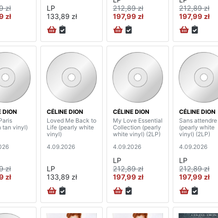
9 zł
LP
212,89 zł
212,89 zł
9 zł
133,89 zł
197,99 zł
197,99 zł
E DION
CÉLINE DION
CÉLINE DION
CÉLINE DION
Paris
Loved Me Back to
My Love Essential
Sans attendre
 tan vinyl)
Life (pearly white
Collection (pearly
(pearly white
vinyl)
white vinyl) (2LP)
vinyl) (2LP)
026
4.09.2026
4.09.2026
4.09.2026
LP
LP
9 zł
LP
212,89 zł
212,89 zł
9 zł
133,89 zł
197,99 zł
197,99 zł