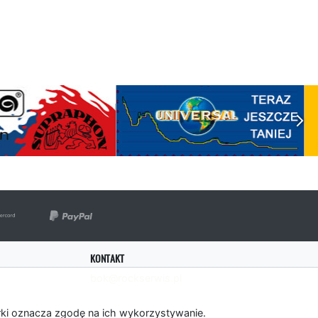
KONTAKT
bok@rockserwis.pl
rki oznacza zgodę na ich wykorzystywanie.