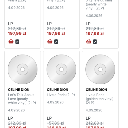
vinyl) (2LP)
vinyl) (2LP)
originale du film)
(pearly white
4.09.2026
4.09.2026
vinyl) (2LP)
4.09.2026
LP
LP
LP
212,89 zł
212,89 zł
212,89 zł
197,99 zł
197,99 zł
197,99 zł
CÉLINE DION
CÉLINE DION
CÉLINE DION
Let's Talk About
Live a Paris (2LP)
Live a Paris
Love (pearly
(golden tan vinyl)
4.09.2026
white vinyl) (2LP)
(2LP)
4.09.2026
4.09.2026
LP
LP
LP
212,89 zł
157,89 zł
212,89 zł
197,99 zł
146,99 zł
197,99 zł