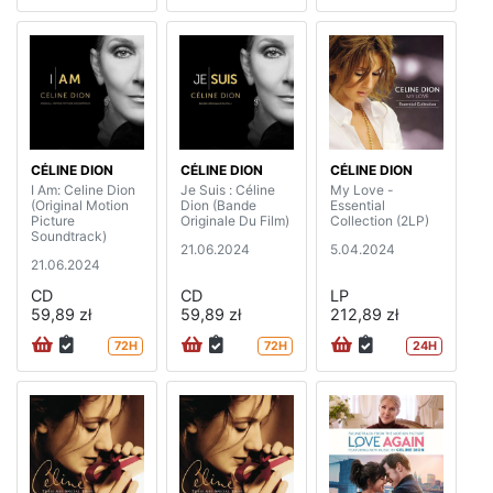
CÉLINE DION
CÉLINE DION
CÉLINE DION
I Am: Celine Dion
Je Suis : Céline
My Love -
(Original Motion
Dion (Bande
Essential
Picture
Originale Du Film)
Collection (2LP)
Soundtrack)
21.06.2024
5.04.2024
21.06.2024
CD
CD
LP
59,89 zł
59,89 zł
212,89 zł
72H
72H
24H