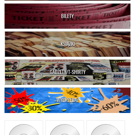
BILETY
KSIĄŻKI
GADŻETY/T-SHIRTY
WYPRZEDAŻ