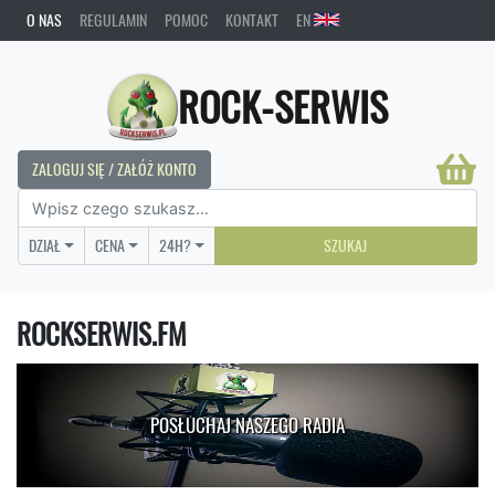
O NAS
REGULAMIN
POMOC
KONTAKT
EN
ROCK-SERWIS
ZALOGUJ SIĘ / ZAŁÓŻ KONTO
DZIAŁ
CENA
24H?
SZUKAJ
ROCKSERWIS.FM
POSŁUCHAJ NASZEGO RADIA