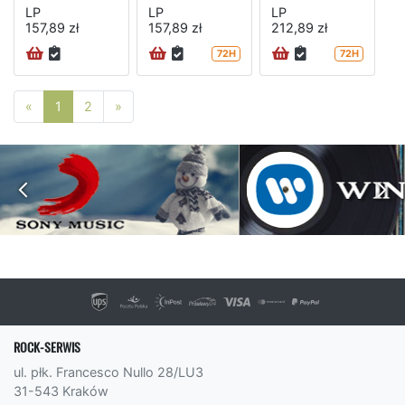
LP
LP
LP
157,89 zł
157,89 zł
212,89 zł
72H
72H
Poprzednia strona
Następna strona
«
1
2
»
ROCK-SERWIS
ul. płk. Francesco Nullo 28/LU3
31-543 Kraków