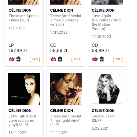
CÉLINE DION
CÉLINE DION
CÉLINE DION
These are Special
These are Special
Love Again
Times (2LP)
Times (16 tracks
(Soundtrack from
version)
the Motion
1.12.2023
Picture)
17.11.2023
12.05.2023
LP
CD
CD
197,89 zł
59,89 zł
59,89 zł
72H
72H
72H
CÉLINE DION
CÉLINE DION
CÉLINE DION
Let's Talk About
These are Special
Encore un soir
Love (coloured
Times (gold vinyl)
(2LP)
vinyl) (2LP)
(2LP)
5.02.2021
18.11.2022
11.11.2022