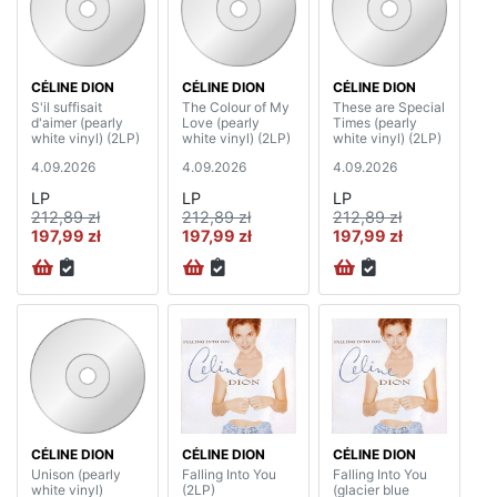
CÉLINE DION
CÉLINE DION
CÉLINE DION
S'il suffisait
The Colour of My
These are Special
d'aimer (pearly
Love (pearly
Times (pearly
white vinyl) (2LP)
white vinyl) (2LP)
white vinyl) (2LP)
4.09.2026
4.09.2026
4.09.2026
LP
LP
LP
212,89 zł
212,89 zł
212,89 zł
197,99 zł
197,99 zł
197,99 zł
CÉLINE DION
CÉLINE DION
CÉLINE DION
Unison (pearly
Falling Into You
Falling Into You
white vinyl)
(2LP)
(glacier blue