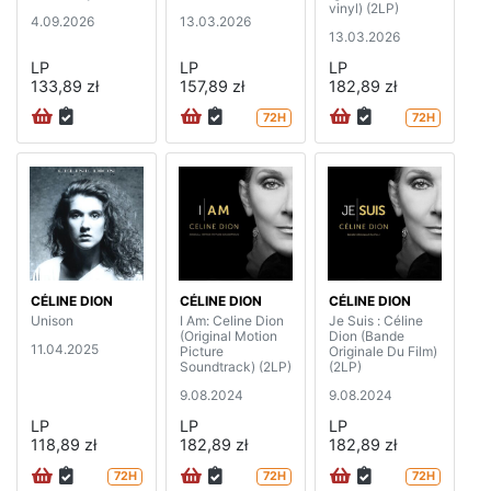
vinyl) (2LP)
4.09.2026
13.03.2026
13.03.2026
LP
LP
LP
133,89 zł
157,89 zł
182,89 zł
72H
72H
CÉLINE DION
CÉLINE DION
CÉLINE DION
Unison
I Am: Celine Dion
Je Suis : Céline
(Original Motion
Dion (Bande
11.04.2025
Picture
Originale Du Film)
Soundtrack) (2LP)
(2LP)
9.08.2024
9.08.2024
LP
LP
LP
118,89 zł
182,89 zł
182,89 zł
72H
72H
72H