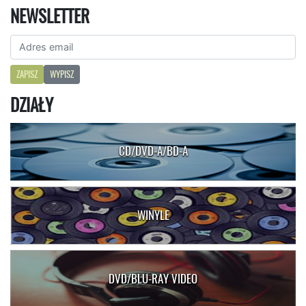
NEWSLETTER
ZAPISZ
WYPISZ
DZIAŁY
CD/DVD-A/BD-A
WINYLE
DVD/BLU-RAY VIDEO