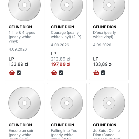
CÉLINE DION
CÉLINE DION
CÉLINE DION
1 fille & 4 types
Courage (pearly
D'eux (pearly
(pearly white
white vinyl) (2LP)
white vinyl)
vinyl)
4.09.2026
4.09.2026
4.09.2026
LP
LP
212,89 zł
LP
133,89 zł
197,99 zł
133,89 zł
CÉLINE DION
CÉLINE DION
CÉLINE DION
Encore un soir
Falling Into You
Je Suis : Celine
(pearly white
(pearly white
Dion (Bande