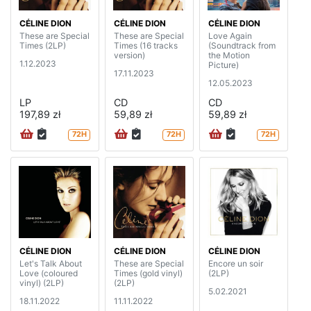
CÉLINE DION
CÉLINE DION
CÉLINE DION
These are Special
These are Special
Love Again
Times (2LP)
Times (16 tracks
(Soundtrack from
version)
the Motion
1.12.2023
Picture)
17.11.2023
12.05.2023
LP
CD
CD
197,89 zł
59,89 zł
59,89 zł
72H
72H
72H
CÉLINE DION
CÉLINE DION
CÉLINE DION
Let's Talk About
These are Special
Encore un soir
Love (coloured
Times (gold vinyl)
(2LP)
vinyl) (2LP)
(2LP)
5.02.2021
18.11.2022
11.11.2022