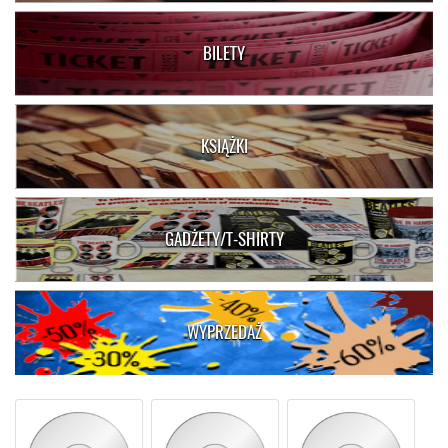
BILETY
KSIĄŻKI
GADŻETY/T-SHIRTY
WYPRZEDAŻ