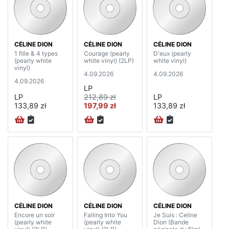
CÉLINE DION
CÉLINE DION
CÉLINE DION
1 fille & 4 types
Courage (pearly
D'eux (pearly
(pearly white
white vinyl) (2LP)
white vinyl)
vinyl)
4.09.2026
4.09.2026
4.09.2026
LP
LP
212,89 zł
LP
133,89 zł
197,99 zł
133,89 zł
CÉLINE DION
CÉLINE DION
CÉLINE DION
Encore un soir
Falling Into You
Je Suis : Celine
(pearly white
(pearly white
Dion (Bande