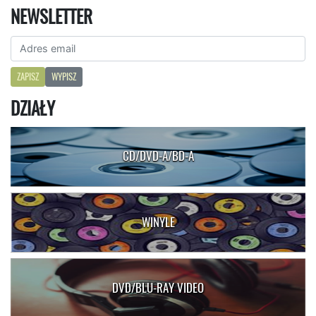
NEWSLETTER
ZAPISZ
WYPISZ
DZIAŁY
CD/DVD-A/BD-A
WINYLE
DVD/BLU-RAY VIDEO