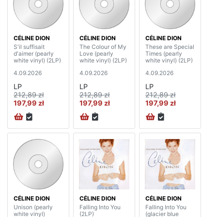
CÉLINE DION
CÉLINE DION
CÉLINE DION
S'il suffisait
The Colour of My
These are Special
d'aimer (pearly
Love (pearly
Times (pearly
white vinyl) (2LP)
white vinyl) (2LP)
white vinyl) (2LP)
4.09.2026
4.09.2026
4.09.2026
LP
LP
LP
212,89 zł
212,89 zł
212,89 zł
197,99 zł
197,99 zł
197,99 zł
CÉLINE DION
CÉLINE DION
CÉLINE DION
Unison (pearly
Falling Into You
Falling Into You
white vinyl)
(2LP)
(glacier blue