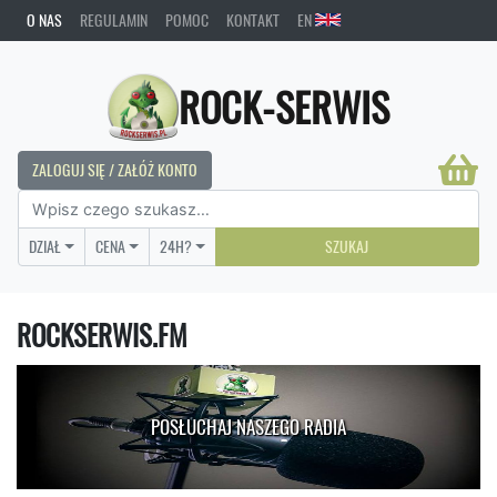
O NAS
REGULAMIN
POMOC
KONTAKT
EN
ROCK-SERWIS
ZALOGUJ SIĘ / ZAŁÓŻ KONTO
DZIAŁ
CENA
24H?
SZUKAJ
ROCKSERWIS.FM
POSŁUCHAJ NASZEGO RADIA