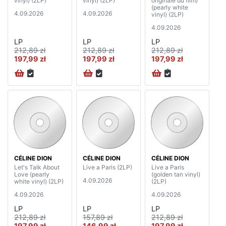
vinyl) (2LP)
vinyl) (2LP)
originale du film)
(pearly white
4.09.2026
4.09.2026
vinyl) (2LP)
4.09.2026
LP
LP
LP
212,89 zł
212,89 zł
212,89 zł
197,99 zł
197,99 zł
197,99 zł
CÉLINE DION
CÉLINE DION
CÉLINE DION
Let's Talk About
Live a Paris (2LP)
Live a Paris
Love (pearly
(golden tan vinyl)
4.09.2026
white vinyl) (2LP)
(2LP)
4.09.2026
4.09.2026
LP
LP
LP
212,89 zł
157,89 zł
212,89 zł
197,99 zł
146,99 zł
197,99 zł