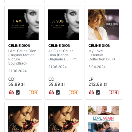
CÉLINE DION
CÉLINE DION
CÉLINE DION
I Am: Celine Dion
Je Suis : Céline
My Love -
(Original Motion
Dion (Bande
Essential
Picture
Originale Du Film)
Collection (2LP)
Soundtrack)
21.06.2024
5.04.2024
21.06.2024
CD
CD
LP
59,89 zł
59,89 zł
212,89 zł
72H
72H
24H