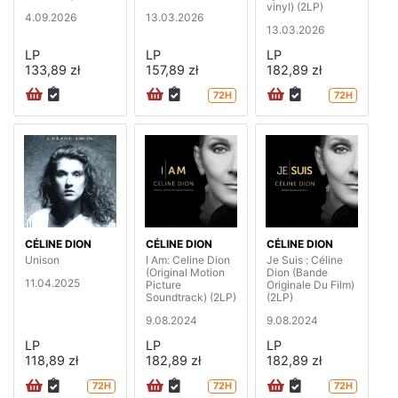
vinyl) (2LP)
4.09.2026
13.03.2026
13.03.2026
LP
LP
LP
133,89 zł
157,89 zł
182,89 zł
72H
72H
CÉLINE DION
CÉLINE DION
CÉLINE DION
Unison
I Am: Celine Dion
Je Suis : Céline
(Original Motion
Dion (Bande
11.04.2025
Picture
Originale Du Film)
Soundtrack) (2LP)
(2LP)
9.08.2024
9.08.2024
LP
LP
LP
118,89 zł
182,89 zł
182,89 zł
72H
72H
72H