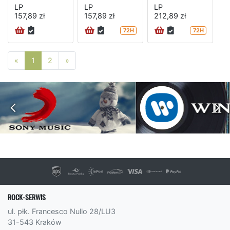
LP
LP
LP
157,89 zł
157,89 zł
212,89 zł
72H
72H
Poprzednia strona
Następna strona
«
1
2
»
ROCK-SERWIS
ul. płk. Francesco Nullo 28/LU3
31-543 Kraków