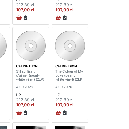
212,89 zł
212,89 zł
197,99 zł
197,99 zł
CÉLINE DION
CÉLINE DION
S'il suffisait
The Colour of My
d'aimer (pearly
Love (pearly
white vinyl) (2LP)
white vinyl) (2LP)
4.09.2026
4.09.2026
LP
LP
212,89 zł
212,89 zł
197,99 zł
197,99 zł