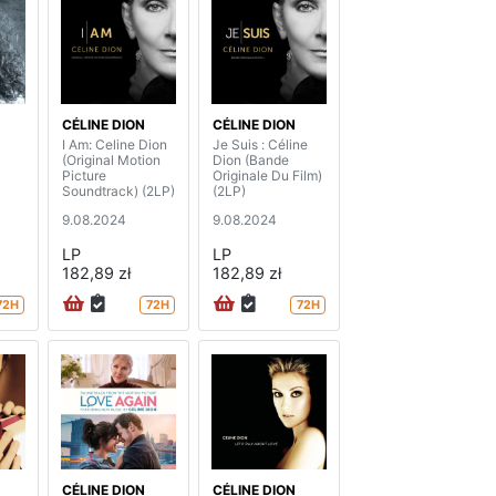
CÉLINE DION
CÉLINE DION
I Am: Celine Dion
Je Suis : Céline
(Original Motion
Dion (Bande
Picture
Originale Du Film)
Soundtrack) (2LP)
(2LP)
9.08.2024
9.08.2024
LP
LP
182,89 zł
182,89 zł
72H
72H
72H
CÉLINE DION
CÉLINE DION