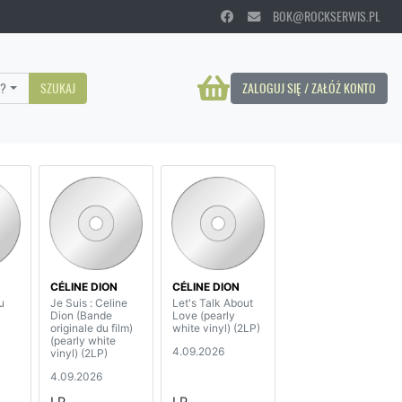
BOK@ROCKSERWIS.PL
?
SZUKAJ
ZALOGUJ SIĘ / ZAŁÓŻ KONTO
CÉLINE DION
CÉLINE DION
u
Je Suis : Celine
Let's Talk About
Dion (Bande
Love (pearly
originale du film)
white vinyl) (2LP)
(pearly white
4.09.2026
vinyl) (2LP)
4.09.2026
LP
LP