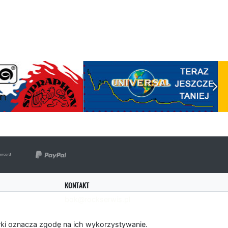
KONTAKT
bok@rockserwis.pl
rki oznacza zgodę na ich wykorzystywanie.