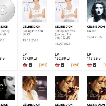
E DION
CÉLINE DION
CÉLINE DION
CÉLINE DION
 (pearly
Falling Into You
Falling Into You
Unison
inyl)
(2LP)
(glacier blue
11.04.2025
vinyl) (2LP)
026
13.03.2026
13.03.2026
LP
LP
LP
9 zł
157,89 zł
182,89 zł
118,89 zł
72H
72H
E DION
CÉLINE DION
CÉLINE DION
CÉLINE DION