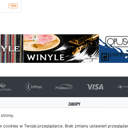
72H
strona
ZAKUPY
Formy płatności
 strony.
Koszty wysyłki
es
Panel Klienta
 cookies w Twojej przeglądarce. Brak zmiany ustawień przegląda