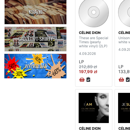
KSIĄŻKI
CÉLINE DION
CÉLIN
GADŻETY/T-SHIRTY
These are Special
Unison
Times (pearly
white v
white vinyl) (2LP)
4.09.2
4.09.2026
LP
WYPRZEDAŻ
212,89 zł
LP
197,99 zł
133,8
CÉLINE DION
CÉLIN