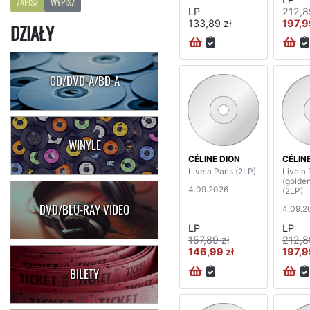
ZAPISZ
WYPISZ
LP
212,8
133,89 zł
197,9
DZIAŁY
CD/DVD-A/BD-A
WINYLE
CÉLINE DION
CÉLIN
Live a Paris (2LP)
Live a 
(golden
4.09.2026
(2LP)
DVD/BLU-RAY VIDEO
4.09.2
LP
LP
157,89 zł
212,8
146,99 zł
197,9
BILETY