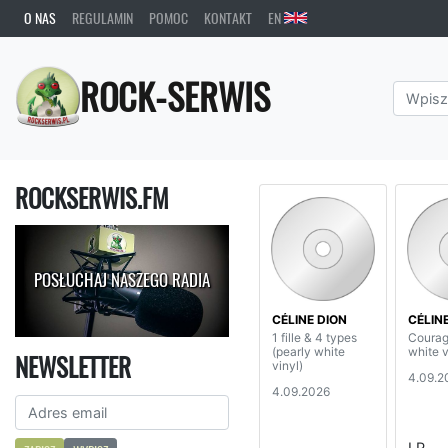
O NAS
REGULAMIN
POMOC
KONTAKT
EN
ROCK-SERWIS
ROCKSERWIS.FM
POSŁUCHAJ NASZEGO RADIA
CÉLINE DION
CÉLIN
1 fille & 4 types
Courag
(pearly white
white v
NEWSLETTER
vinyl)
4.09.2
4.09.2026
LP