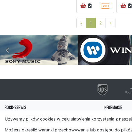
72H
Poprzednia strona
Następna 
«
1
2
»
ROCK-SERWIS
INFORMACJE
ul. płk. Francesco Nullo 28/LU3
O nas
Używamy plików cookies w celu ułatwienia korzystania z naszej
31-543 Kraków
Pomoc
Polityka cooki
Możesz określić warunki przechowywania lub dostępu do plików