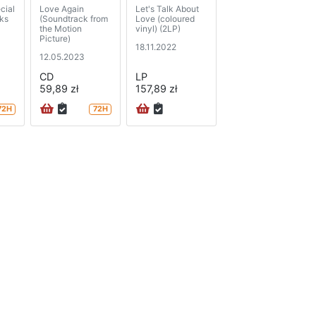
cial
Love Again
Let's Talk About
cks
(Soundtrack from
Love (coloured
the Motion
vinyl) (2LP)
Picture)
18.11.2022
12.05.2023
CD
LP
59,89 zł
157,89 zł
72H
72H