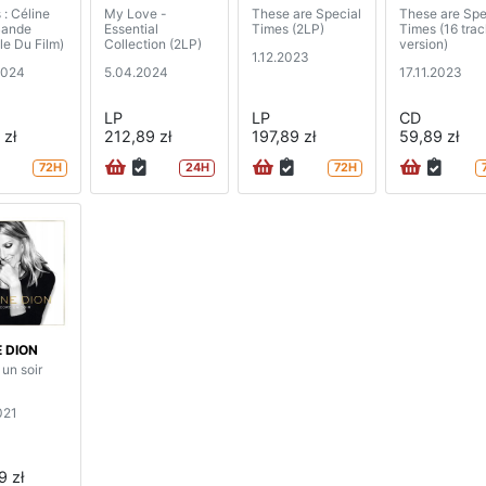
 : Céline
My Love -
These are Special
These are Spe
Bande
Essential
Times (2LP)
Times (16 tra
le Du Film)
Collection (2LP)
version)
1.12.2023
2024
5.04.2024
17.11.2023
LP
LP
CD
 zł
212,89 zł
197,89 zł
59,89 zł
72H
24H
72H
E DION
un soir
021
9 zł