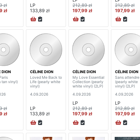
9 zł
LP
212,89 zł
212,89 zł
9 zł
133,89 zł
197,99 zł
197,99 zł
E DION
CÉLINE DION
CÉLINE DION
CÉLINE DION
Paris
Loved Me Back to
My Love Essential
Sans attendre
 tan vinyl)
Life (pearly white
Collection (pearly
(pearly white
vinyl)
white vinyl) (2LP)
vinyl) (2LP)
026
4.09.2026
4.09.2026
4.09.2026
LP
LP
9 zł
LP
212,89 zł
212,89 zł
9 zł
133,89 zł
197,99 zł
197,99 zł