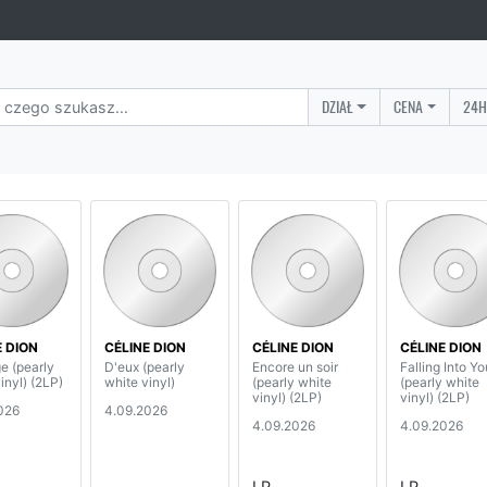
DZIAŁ
CENA
24H
E DION
CÉLINE DION
CÉLINE DION
CÉLINE DION
e (pearly
D'eux (pearly
Encore un soir
Falling Into Yo
inyl) (2LP)
white vinyl)
(pearly white
(pearly white
vinyl) (2LP)
vinyl) (2LP)
026
4.09.2026
4.09.2026
4.09.2026
LP
LP