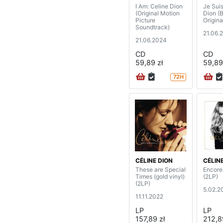
I Am: Celine Dion
Je Suis
(Original Motion
Dion (
Picture
Origina
Soundtrack)
21.06.
21.06.2024
CD
CD
59,89 zł
59,89
72H
CÉLINE DION
CÉLIN
These are Special
Encore 
Times (gold vinyl)
(2LP)
(2LP)
5.02.2
11.11.2022
LP
LP
157,89 zł
212,8