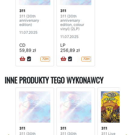
311
311
311 (30th
311 (30th
anniversary
anniversary
edition)
edition, colour
vinyl) (2LP)
11.07.2025
11.07.2025
CD
LP
59,89 zł
256,89 zł
72H
72H
INNE PRODUKTY TEGO WYKONAWCY
311
311
311
311 (30th
311 (30th
311 Live