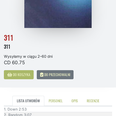
311
311
Wysyłamy w ciągu 2–60 dni
CD 60.75
DO KOSZYKA
DO PRZECHOWALNI
LISTA UTWORÓW
PERSONEL
OPIS
RECENZJE
1. Down 2:53
2. Random 3:07