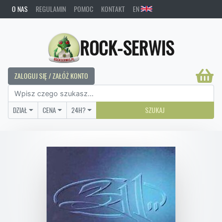
O NAS
REGULAMIN
POMOC
KONTAKT
EN
ROCK-SERWIS
ZALOGUJ SIĘ / ZAŁÓŻ KONTO
DZIAŁ
CENA
24H?
SZUKAJ