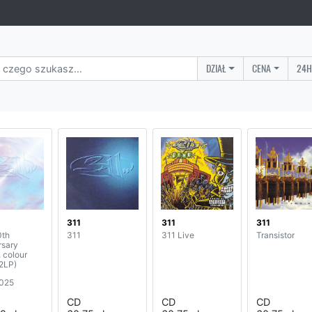
DZIAŁ
CENA
24H
311
311
311
0th
311
311 Live
Transistor
rsary
, colour
(2LP)
2025
CD
CD
CD