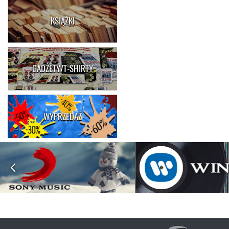
KSIĄŻKI
GADŻETY/T-SHIRTY
WYPRZEDAŻ