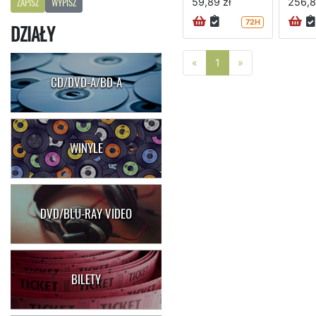
59,89 zł
256,8
ZAPISZ
WYPISZ
72H
DZIAŁY
Poprzednia strona
Następna stro
«
1
»
CD/DVD-A/BD-A
WINYLE
DVD/BLU-RAY VIDEO
BILETY