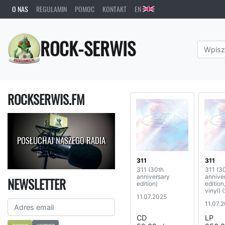
O NAS
REGULAMIN
POMOC
KONTAKT
EN
ROCK-SERWIS
ROCKSERWIS.FM
POSŁUCHAJ NASZEGO RADIA
311
311
311 (30th
311 (3
anniversary
annive
NEWSLETTER
edition)
edition
vinyl) 
11.07.2025
11.07.
CD
LP